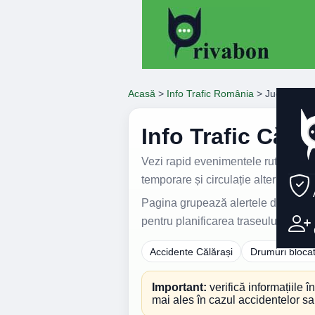
Acasă
>
Info Trafic România
>
Județul Căl
Info Trafic Călăr
Vezi rapid evenimentele rutiere impo
temporare și circulație alternativă.
Pagina grupează alertele de trafic
pentru planificarea traseului.
Accidente Călărași
Drumuri bloca
Important:
verifică informațiile î
mai ales în cazul accidentelor sau