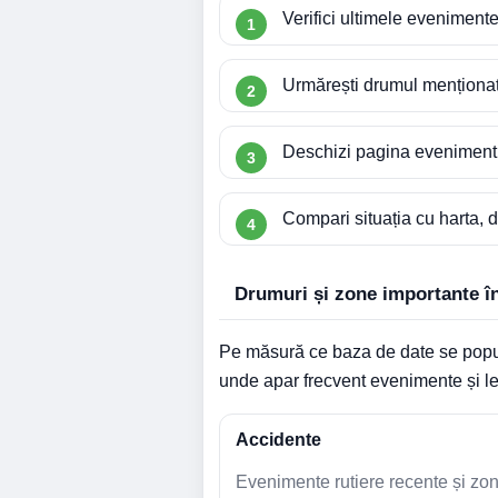
Verifici ultimele evenimente 
Urmărești drumul menționat 
Deschizi pagina evenimentulu
Compari situația cu harta, di
Drumuri și zone importante în
Pe măsură ce baza de date se popule
unde apar frecvent evenimente și leg
Accidente
Evenimente rutiere recente și zo