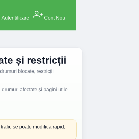
Autentificare
Cont Nou
e și restricții
rumuri blocate, restricții
 drumuri afectate și pagini utile
n trafic se poate modifica rapid,