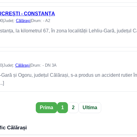
BUCREȘTI - CONSTANȚA
00
|
Județ:
Călărași
|
Drum: - A2
anța, la kilometrul 67, în zona localității Lehliu-Gară, județul 
00
|
Județ:
Călărași
|
Drum: - DN 3A
u-Gară și Ogoru, județul Călărași, s-a produs un accident rutier în
..]
Prima
1
2
Ultima
fic Călărași