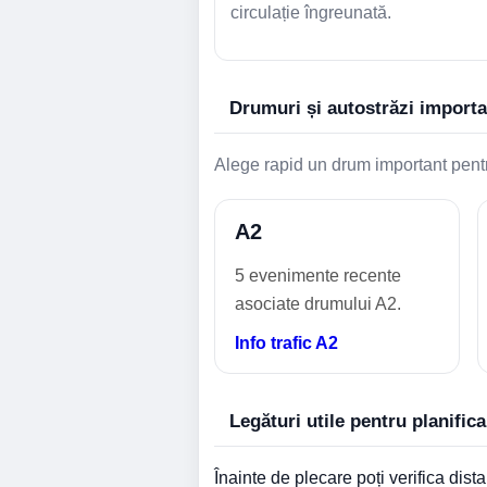
circulație îngreunată.
Drumuri și autostrăzi import
Alege rapid un drum important pent
A2
5 evenimente recente
asociate drumului A2.
Info trafic A2
Legături utile pentru planific
Înainte de plecare poți verifica distan