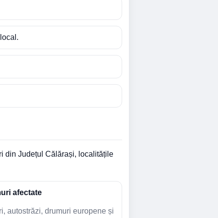
local.
in Județul Călărași, localitățile
ri afectate
i, autostrăzi, drumuri europene și