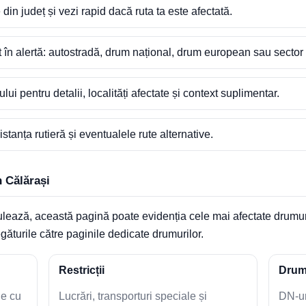
din județ și vezi rapid dacă ruta ta este afectată.
în alertă: autostradă, drum național, drum european sau sector 
i pentru detalii, localități afectate și context suplimentar.
stanța rutieră și eventualele rute alternative.
 Călărași
ază, această pagină poate evidenția cele mai afectate drumuri d
ăturile către paginile dedicate drumurilor.
Restricții
Drumu
ne cu
Lucrări, transporturi speciale și
DN-ur