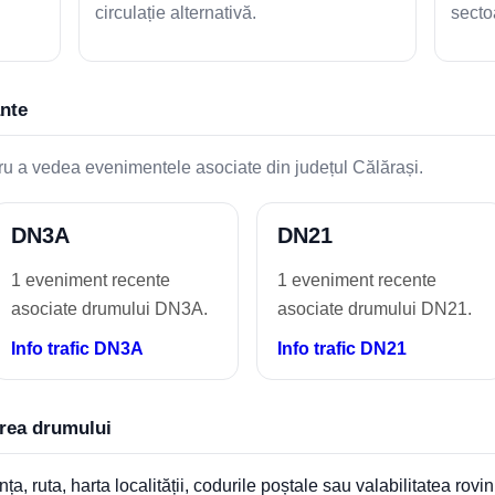
circulație alternativă.
secto
ante
ru a vedea evenimentele asociate din județul Călărași.
DN3A
DN21
1 eveniment recente
1 eveniment recente
asociate drumului DN3A.
asociate drumului DN21.
Info trafic DN3A
Info trafic DN21
area drumului
ța, ruta, harta localității, codurile poștale sau valabilitatea rovin