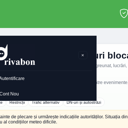
ărași
ași – accidente, drumuri blocat
✕
rtante din Județul Călărași: accidente, trafic îngreunat, lucrări, d
Autentificare
 relevante pentru
Județul Călărași
, cu legături către evenimente,
Cont Nou
te
Restricții
Trafic alternativ
DN-uri și autostrăzi
nainte de plecare și urmărește indicațiile autorităților. Situația di
 al condițiilor meteo dificile.