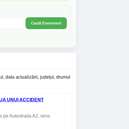
Caută Eveniment
l, data actualizării, județul, drumul
UA UNUI ACCIDENT
une pe Autostrada A2, sens