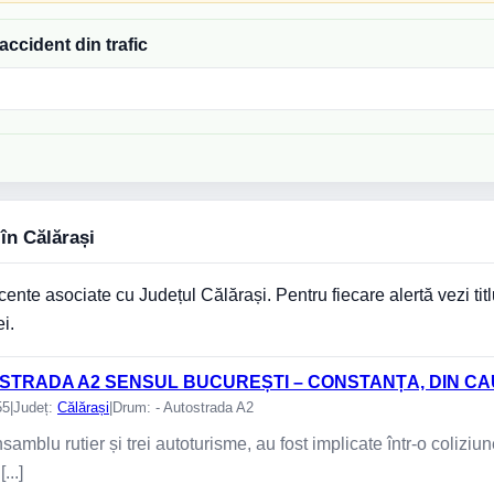
ccident din trafic
în Călărași
ente asociate cu Județul Călărași. Pentru fiecare alertă vezi titlu
ei.
STRADA A2 SENSUL BUCUREȘTI – CONSTANȚA, DIN CA
55
|
Județ:
Călărași
|
Drum: - Autostrada A2
samblu rutier și trei autoturisme, au fost implicate într-o colizi
...]