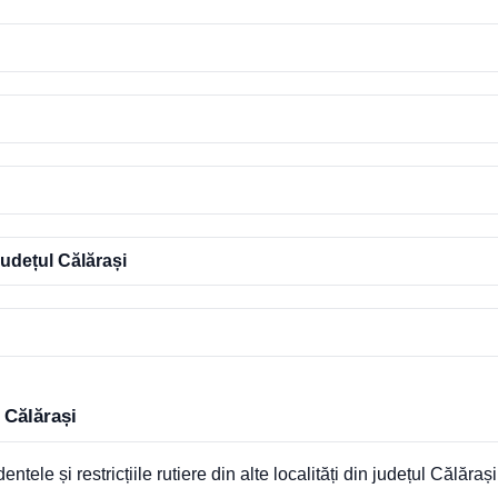
județul Călărași
n Călărași
entele și restricțiile rutiere din alte localități din județul Călărași