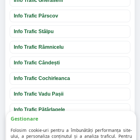
Info Trafic Gherăseni
Info Trafic Pârscov
Info Trafic Stâlpu
Info Trafic Râmnicelu
Info Trafic Cândești
Info Trafic Cochirleanca
Info Trafic Vadu Pașii
Info Trafic Pătârlagele
Gestionare
Întrebări frecvente despre info trafic Buzău
Folosim cookie-uri pentru a îmbunătăți performanța site-
ului, a personaliza conținutul și a analiza traficul. Pentru