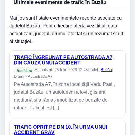
Ultimele evenimente de trafic în Buzău
Mai jos sunt listate evenimentele recente asociate cu
Județul Buzău. Pentru fiecare alertă vezi titlul, data
actualizării, județul, drumul afectat și un rezumat scurt
al situației.
TRAFIC ÎNGREUNAT PE AUTOSTRADA A7,
DIN CAUZA UNUI ACCIDENT
Actualizat: 25 Iulie 2026 12:45
|
Județ:
Buzău
|
Accident
Drum: - Autostrada A7
Pe Autostrada A7, în zona localității Vadu Pașii,
județul Buzău, un autoturism a lovit glisiera
mediană și a rămas imobilizat pe benzile de
rulare. Traficul est [...]
TRAFIC OPRIT PE DN 10, ÎN URMA UNUI
ACCIDENT GRAV