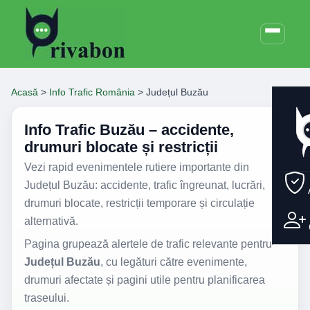
Acasă
>
Info Trafic România
>
Județul Buzău
Info Trafic Buzău – accidente,
drumuri blocate și restricții
Vezi rapid evenimentele rutiere importante din
Județul Buzău: accidente, trafic îngreunat, lucrări,
drumuri blocate, restricții temporare și circulație
alternativă.
Pagina grupează alertele de trafic relevante pentru
Județul Buzău
, cu legături către evenimente,
drumuri afectate și pagini utile pentru planificarea
traseului.