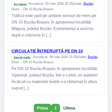
Actualizat: 04 Iulie 2026 20:25
|
Județ:
Buzău
|
Accident
Drum: - DN 10 Buzău-Brașov
Traficul este oprit pe ambele sensuri de mers pe
DN 10 Buzău-Brașov, în apropierea localității
Măgura, județul Buzău. Evenimentul a avut loc
după o coliziune în [...]
CIRCULAȚIE ÎNTRERUPTĂ PE DN 10
Actualizat: 04 Iulie 2026 15:30
|
Județ:
Buzău
|
Alertă trafic
Drum: - DN 10 Buzău-Brașov
Pe DN 10 Buzău-Brașov, în apropierea localității
Viperești, județul Buzău, într-o curbă, un autotren
încărcat cu materiale textile s-a răsturnat în afara
supraf [...]
Prima
1
Ultima