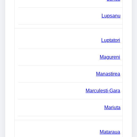
Lupsanu
Luptatori
Magureni
Manastirea
Marculesti-Gara
Mariuta
Mataraua