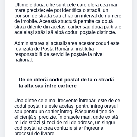
Ultimele două cifre sunt cele care oferă cea mai
mare precizie: ele pot identifica o stradă, un
tronson de stradă sau chiar un interval de numere
de imobile. Această structură permite ca două
străzi diferite din același cartier sau două părți ale
aceleiași străzi să aibă coduri poștale distincte.
Administrarea și actualizarea acestor coduri este
realizată de Poșta Română, instituția
responsabilă de serviciile poștale la nivel
național.
De ce diferă codul poștal de la o stradă
la alta sau între cartiere
Una dintre cele mai frecvente întrebări este de ce
codul poștal nu este același pentru întreg orașul
sau pentru un cartier întreg. Răspunsul ține de
eficiență și precizie. În orașele mari, unde există
mii de străzi și zeci de mii de adrese, un singur
cod poștal ar crea confuzie și ar îngreuna
procesul de livrare.