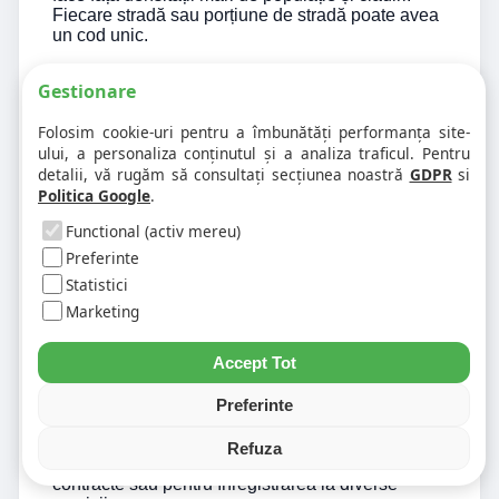
Fiecare stradă sau porțiune de stradă poate avea
un cod unic.
În mediul rural, codul poștal este, de obicei,
Gestionare
asociat întregii localități sau, în unele cazuri,
satelor aparținătoare. Chiar dacă precizia este
Folosim cookie-uri pentru a îmbunătăți performanța site-
mai redusă decât în orașe, acest sistem este
ului, a personaliza conținutul și a analiza traficul. Pentru
suficient pentru volumul mai mic de
detalii, vă rugăm să consultați secțiunea noastră
GDPR
si
corespondență și pentru structura simplificată a
Politica Google
.
adreselor.
Functional (activ mereu)
Preferinte
Statistici
De ce este util să cunoști codul poștal
Marketing
corect
Accept Tot
Cunoașterea codului poștal corect al unei adrese
nu este utilă doar pentru trimiterea
Preferinte
corespondenței. Ea este importantă și pentru
interacțiunea cu instituțiile publice, pentru
Refuza
completarea documentelor oficiale, pentru
contracte sau pentru înregistrarea la diverse