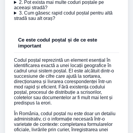
2. Pot exista mai multe coduri poștale pe
aceeași stradă?
3. Cum găsesc rapid codul poștal pentru altă
stradă sau alt oraș?
Ce este codul poștal și de ce este
important
Codul poștal reprezintă un element esențial în
identificarea exactă a unei locații geografice în
cadrul unui sistem poștal. El este alcătuit dintr-o
succesiune de cifre care ajută la sortarea,
direcționarea și livrarea corespondenței într-un
mod rapid și eficient. Fără existența codului
poștal, procesul de distribuție a scrisorilor,
coletelor sau documentelor ar fi mult mai lent și
predispus la erori.
În România, codul poștal nu este doar un detaliu
administrativ, ci o informație necesară într-o
varietate de contexte: completarea formularelor
oficiale, livrările prin curier, înregistrarea unei