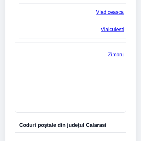
Vladiceasca
Vlaiculesti
Zimbru
Coduri poștale din județul Calarasi
Denumire
Județ
Oraș
Cod poștal