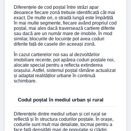
Diferențele de cod poștal între străzi apar
deoarece fiecare zonă trebuie identificată cât mai
exact. De multe ori, o stradă lungă este împărțită
în mai multe segmente, fiecare având propriul cod
poștal, mai ales dacă traversează cartiere diferite
sau dacă are un număr mare de imobile. În mod
similar, blocurile de locuințe pot avea coduri
diferite față de casele din aceeași zonă.
În cazul cartierelor noi sau al dezvoltărilor
imobiliare recente, pot apărea coduri poștale noi,
alocate special pentru a reflecta extinderea
orașului. Astfel, sistemul poștal rămâne actualizat
și adaptat realităților urbane în continuă
schimbare.
Codul poștal în mediul urban și rural
Diferențele dintre mediul urban și cel rural se
reflectă și în structura codurilor poștale. În orașe,
codurile sunt mult mai detaliate, tocmai pentru a
face față densității mari de populație și clădiri.