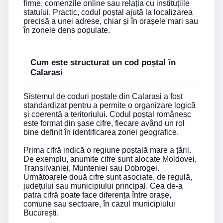
firme, comenzile online sau relația cu instituțiile
statului. Practic, codul poștal ajută la localizarea
precisă a unei adrese, chiar și în orașele mari sau
în zonele dens populate.
Cum este structurat un cod poștal în
Calarasi
Sistemul de coduri poștale din Calarasi a fost
standardizat pentru a permite o organizare logică
și coerentă a teritoriului. Codul poștal românesc
este format din șase cifre, fiecare având un rol
bine definit în identificarea zonei geografice.
Prima cifră indică o regiune poștală mare a țării.
De exemplu, anumite cifre sunt alocate Moldovei,
Transilvaniei, Munteniei sau Dobrogei.
Următoarele două cifre sunt asociate, de regulă,
județului sau municipiului principal. Cea de-a
patra cifră poate face diferența între orașe,
comune sau sectoare, în cazul municipiului
București.