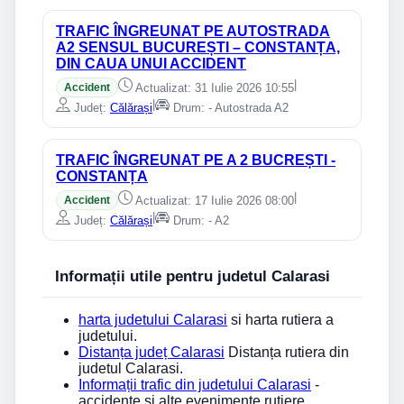
TRAFIC ÎNGREUNAT PE AUTOSTRADA
A2 SENSUL BUCUREȘTI – CONSTANȚA,
DIN CAUA UNUI ACCIDENT
|
Accident
Actualizat: 31 Iulie 2026 10:55
|
Județ:
Călărași
Drum: - Autostrada A2
TRAFIC ÎNGREUNAT PE A 2 BUCREȘTI -
CONSTANȚA
|
Accident
Actualizat: 17 Iulie 2026 08:00
|
Județ:
Călărași
Drum: - A2
Informații utile pentru judetul Calarasi
harta judetului Calarasi
si harta rutiera a
judetului.
Distanța județ Calarasi
Distanța rutiera din
judetul Calarasi.
Informații trafic din judetului Calarasi
-
accidente si alte evenimente rutiere.