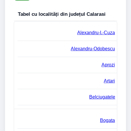
Tabel cu localități din județul Calarasi
Alexandru-I.-Cuza
Alexandru-Odobescu
Aprozi
Artari
Belciugatele
Bogata