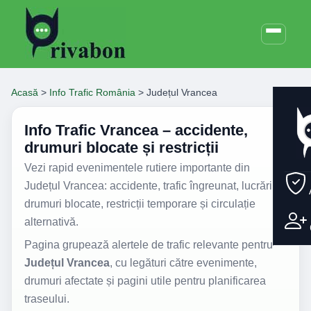
Acasă
>
Info Trafic România
>
Județul Vrancea
Info Trafic Vrancea – accidente,
drumuri blocate și restricții
Vezi rapid evenimentele rutiere importante din
Județul Vrancea: accidente, trafic îngreunat, lucrări,
drumuri blocate, restricții temporare și circulație
alternativă.
Pagina grupează alertele de trafic relevante pentru
Județul Vrancea
, cu legături către evenimente,
drumuri afectate și pagini utile pentru planificarea
traseului.