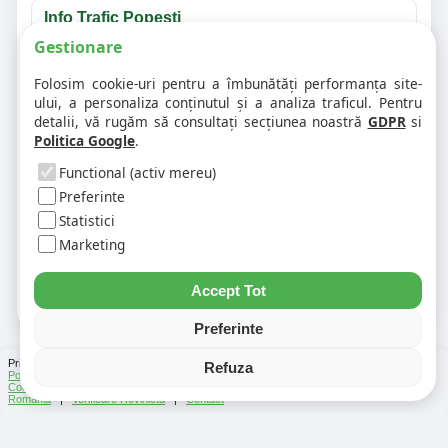
Info Trafic Popești
Gestionare
Întrebări frecvente despre info trafic Vrancea
Folosim cookie-uri pentru a îmbunătăți performanța site-
ului, a personaliza conținutul și a analiza traficul. Pentru
detalii, vă rugăm să consultați secțiunea noastră
GDPR
si
❓ Unde văd accidentele din Vrancea?
Politica Google
.
Functional (activ mereu)
❓ Cum verific traficul pe un anumit drum?
Preferinte
Statistici
Marketing
❓ De ce apar unele evenimente în mai multe
județe?
Accept Tot
Preferinte
Prin folosirea Chat-ului Privabon, intelegem ca esti de acord cu
Termenii si conditiile
si
Refuza
Politica de confidentialitate
. | Vezi si
Testele
facute
Ce urmeaza
si
Asistenti Virtuali
|
Cod Postal
|
Distante Rutiere
|
Info Trafic
|
Harta Romania
|
Lista Parcări
România
|
Verificare Rovinieta
|
Contact