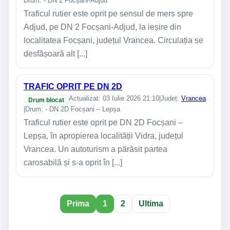
Drum: - DN 2 Focșani-Adjud
Traficul rutier este oprit pe sensul de mers spre
Adjud, pe DN 2 Focșani-Adjud, la ieșire din
localitatea Focșani, județul Vrancea. Circulația se
desfășoară alt [...]
TRAFIC OPRIT PE DN 2D
Actualizat: 03 Iulie 2026 21:10
|
Județ:
Vrancea
Drum blocat
|
Drum: - DN 2D Focșani – Lepșa
Traficul rutier este oprit pe DN 2D Focșani –
Lepșa, în apropierea localității Vidra, județul
Vrancea. Un autoturism a părăsit partea
carosabilă și s-a oprit în [...]
Prima
1
2
Ultima