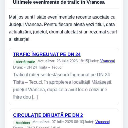
Ultimele evenimente de trafic în Vrancea
Mai jos sunt listate evenimentele recente asociate cu
Județul Vrancea. Pentru fiecare alertă vezi titlul, data
actualizării, județul, drumul afectat și un rezumat scurt
al situației.
TRAFIC ÎNGREUNAT PE DN 24
Actualizat: 26 Iulie 2026 18:15
|
Județ:
Vrancea
|
Alertă trafic
Drum: - DN 24 Tișița – Tecuci
Traficul rutier se desfășoară îngreunat pe DN 24
Tișița – Tecuci, în apropierea localității Mărășești,
județul Vrancea, după ce a avut loc o coliziune
între dou [...]
CIRCULAȚIE DIRIJATĂ PE DN 2
Actualizat: 07 Iulie 2026 08:10
|
Județ:
Vrancea
|
Accident