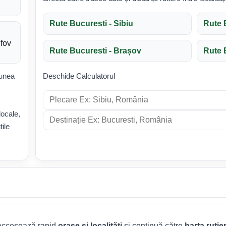
Rute Bucuresti - Sibiu
Rute 
lfov
Rute Bucuresti - Brașov
Rute 
iunea
Deschide Calculatorul
,
locale,
tile
 accesează rapid
orașe și localități
și continuă către
harta rutie