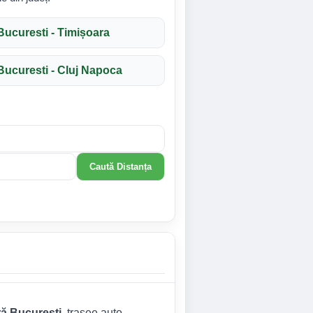
Bucuresti - Timișoara
Bucuresti - Cluj Napoca
Caută Distanța
ră Bucuresti
, trasee auto,