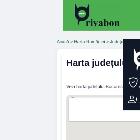
Acasă
>
Harta României
>
Județul Bucure
Harta județului B
Vezi harta județului Bucuresti cu orașe