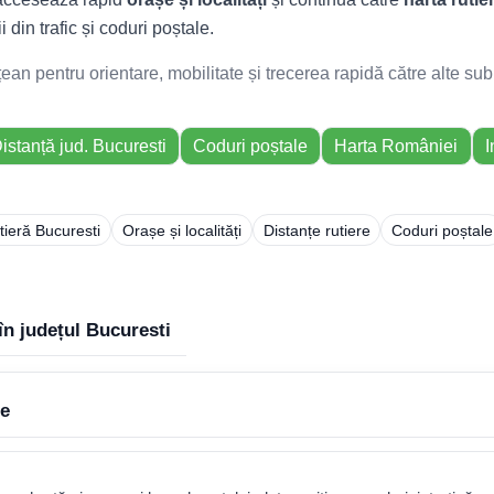
i din trafic și coduri poștale.
n pentru orientare, mobilitate și trecerea rapidă către alte sub
istanță jud. Bucuresti
Coduri poștale
Harta României
I
tieră Bucuresti
Orașe și localități
Distanțe rutiere
Coduri poștale
în județul Bucuresti
le