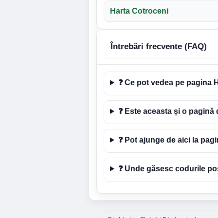
Harta Cotroceni
Întrebări frecvente (FAQ)
❓ Ce pot vedea pe pagina H
❓ Este aceasta și o pagină 
❓ Pot ajunge de aici la pagin
❓ Unde găsesc codurile poșt