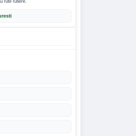
u rute rutiere.
resti