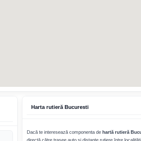
Harta rutieră Bucuresti
Dacă te interesează componenta de
hartă rutieră Buc
directă către trasee auto și distanțe rutiere între localități