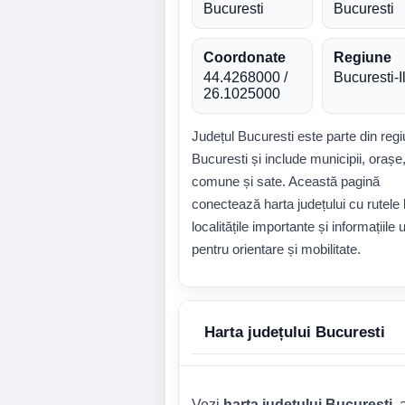
Bucuresti
Bucuresti
Coordonate
Regiune
44.4268000 /
Bucuresti-I
26.1025000
Județul Bucuresti este parte din reg
Bucuresti și include municipii, orașe
comune și sate. Această pagină
conectează harta județului cu rutele 
localitățile importante și informațiile u
pentru orientare și mobilitate.
Harta județului Bucuresti
Vezi
harta județului Bucuresti
,