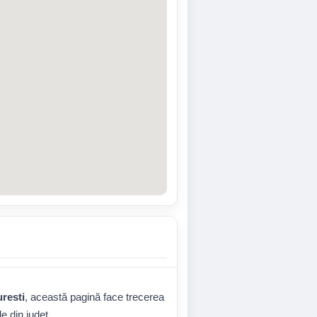
uresti
, această pagină face trecerea
le din județ.