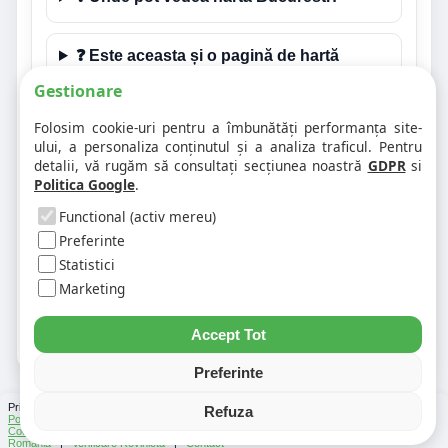
❓ Este aceasta și o pagină de hartă
rutieră pentru Bucuresti?
Gestionare
Folosim cookie-uri pentru a îmbunătăți performanța site-
❓ Pot calcula distanțe rutiere din
ului, a personaliza conținutul și a analiza traficul. Pentru
Bucuresti?
detalii, vă rugăm să consultați secțiunea noastră
GDPR
si
Politica Google
.
❓ Unde găsesc codul poștal pentru
Functional (activ mereu)
Bucuresti?
Preferinte
Statistici
❓ Ce alte informații locale vor fi
Marketing
disponibile pentru Bucuresti?
Accept Tot
Preferinte
Prin folosirea Chat-ului Privabon, intelegem ca esti de acord cu
Termenii si conditiile
si
Refuza
Politica de confidentialitate
. | Vezi si
Testele
facute
Ce urmeaza
si
Asistenti Virtuali
|
Cod Postal
|
Distante Rutiere
|
Info Trafic
|
Harta Romania
|
Lista Parcări
România
|
Verificare Rovinieta
|
Contact