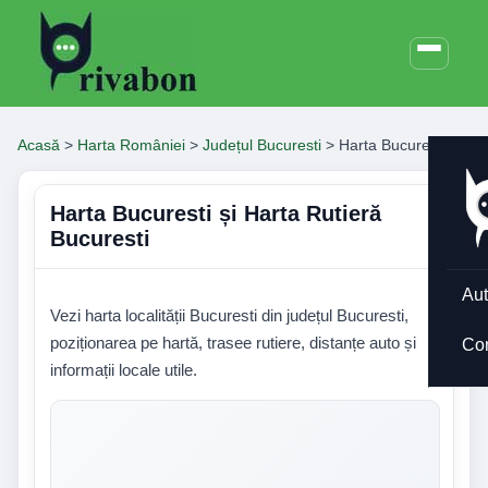
Acasă
>
Harta României
>
Județul Bucuresti
>
Harta Bucuresti
Harta Bucuresti și Harta Rutieră
Bucuresti
Aut
Vezi harta localității Bucuresti din județul Bucuresti,
poziționarea pe hartă, trasee rutiere, distanțe auto și
Co
informații locale utile.