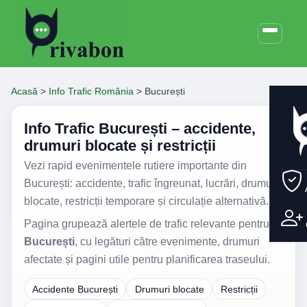
Acasă
>
Info Trafic România
>
București
Info Trafic București – accidente,
drumuri blocate și restricții
Vezi rapid evenimentele rutiere importante din
București: accidente, trafic îngreunat, lucrări, drumuri
blocate, restricții temporare și circulație alternativă.
Pagina grupează alertele de trafic relevante pentru
București
, cu legături către evenimente, drumuri
afectate și pagini utile pentru planificarea traseului.
Accidente București
Drumuri blocate
Restricții