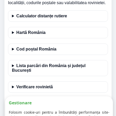
localității, codurile poștale sau valabilitatea rovinietei.
Calculator distanțe rutiere
Hartă România
Cod poștal România
Lista parcări din România și județul
București
Verificare rovinietă
Gestionare
Întrebări frecvente despre info trafic
București
Folosim cookie-uri pentru a îmbunătăți performanța site-