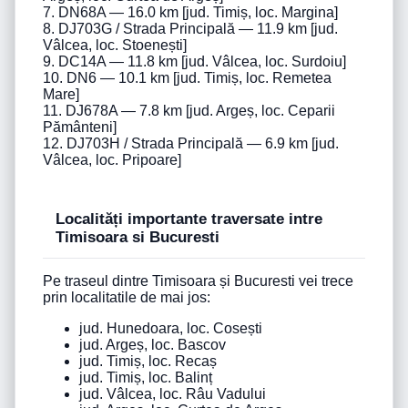
7. DN68A — 16.0 km [jud. Timiș, loc. Margina]
8. DJ703G / Strada Principală — 11.9 km [jud.
Vâlcea, loc. Stoenești]
9. DC14A — 11.8 km [jud. Vâlcea, loc. Surdoiu]
10. DN6 — 10.1 km [jud. Timiș, loc. Remetea
Mare]
11. DJ678A — 7.8 km [jud. Argeș, loc. Ceparii
Pământeni]
12. DJ703H / Strada Principală — 6.9 km [jud.
Vâlcea, loc. Pripoare]
Localități importante traversate intre
Timisoara si Bucuresti
Pe traseul dintre Timisoara și Bucuresti vei trece
prin localitatile de mai jos:
jud. Hunedoara, loc. Cosești
jud. Argeș, loc. Bascov
jud. Timiș, loc. Recaș
jud. Timiș, loc. Balinț
jud. Vâlcea, loc. Râu Vadului