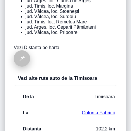
jud. Argeș, loc. Curtea de Argeș
jud. Timiș, loc. Margina
jud. Vâlcea, loc. Stoenești
jud. Vâlcea, loc. Surdoiu
jud. Timiș, loc. Remetea Mare
jud. Argeș, loc. Ceparii Pământeni
jud. Vâlcea, loc. Pripoare
Vezi Distanta pe harta
📌
Vezi alte rute auto de la Timisoara
De La
La
Distanța rutieră (km)
Timp e
Timisoara
Colonia Fabricii
102.2 km