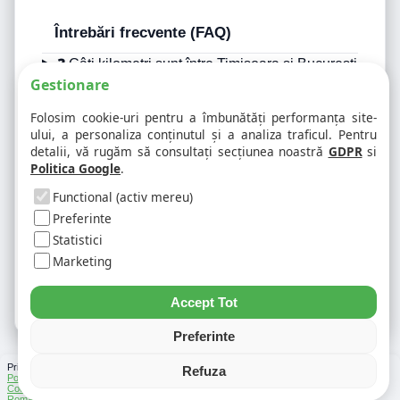
Întrebări frecvente (FAQ)
❓ Câți kilometri sunt între Timisoara si Bucuresti
Gestionare
?
❓ Care este durata estimată a traseului dintre
Folosim cookie-uri pentru a îmbunătăți performanța site-
Timisoara si Bucuresti?
ului, a personaliza conținutul și a analiza traficul. Pentru
❓ Ce consum de carburant este estimat pentru
detalii, vă rugăm să consultați secțiunea noastră
GDPR
si
traseul Timisoara - Bucuresti?
Politica Google
.
Functional (activ mereu)
Vezi și alte informații utile despre
Preferinte
Timisoara si Bucuresti
Statistici
Marketing
Cod poștal Timisoara
Cod poștal Bucuresti
Accept Tot
Preferinte
Prin folosirea Chat-ului Privabon, intelegem ca esti de acord cu
Termenii si conditiile
si
Refuza
Politica de confidentialitate
. | Vezi si
Testele
facute
Ce urmeaza
si
Asistenti Virtuali
|
Cod Postal
|
Distante Rutiere
|
Info Trafic
|
Harta Romania
|
Lista Parcări
România
|
Verificare Rovinieta
|
Contact