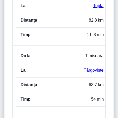
Topla
82.8 km
1 h 8 min
Timisoara
Târgoviște
63.7 km
54 min