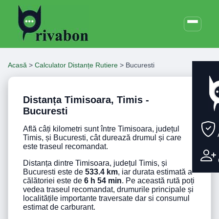
Acasă
>
Calculator Distanțe Rutiere
>
Bucuresti
Distanța Timisoara, Timis -
Bucuresti
Află câți kilometri sunt între Timisoara, județul
Timis, și Bucuresti, cât durează drumul și care
este traseul recomandat.
Distanța dintre Timisoara, județul Timis, și
Bucuresti este de
533.4 km
, iar durata estimată a
călătoriei este de
6 h 54 min
. Pe această rută poți
vedea traseul recomandat, drumurile principale și
localitățile importante traversate dar si consumul
estimat de carburant.