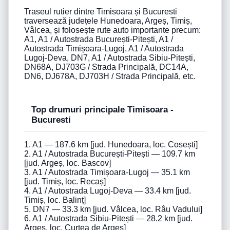
Traseul rutier dintre Timisoara și Bucuresti
traversează județele Hunedoara, Argeș, Timiș,
Vâlcea, și folosește rute auto importante precum:
A1, A1 / Autostrada București-Pitești, A1 /
Autostrada Timișoara-Lugoj, A1 / Autostrada
Lugoj-Deva, DN7, A1 / Autostrada Sibiu-Pitești,
DN68A, DJ703G / Strada Principală, DC14A,
DN6, DJ678A, DJ703H / Strada Principală, etc.
Top drumuri principale Timisoara -
Bucuresti
1. A1 — 187.6 km [jud. Hunedoara, loc. Cosești]
2. A1 / Autostrada București-Pitești — 109.7 km
[jud. Argeș, loc. Bascov]
3. A1 / Autostrada Timișoara-Lugoj — 35.1 km
[jud. Timiș, loc. Recaș]
4. A1 / Autostrada Lugoj-Deva — 33.4 km [jud.
Timiș, loc. Balinț]
5. DN7 — 33.3 km [jud. Vâlcea, loc. Râu Vadului]
6. A1 / Autostrada Sibiu-Pitești — 28.2 km [jud.
Argeș, loc. Curtea de Argeș]