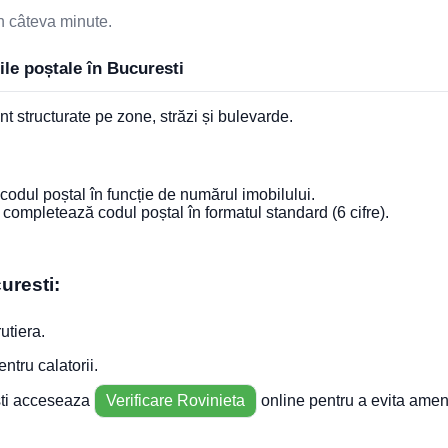
n câteva minute.
le poștale în Bucuresti
t structurate pe zone, străzi și bulevarde.
 codul poștal în funcție de numărul imobilului.
completează codul poștal în formatul standard (6 cifre).
uresti:
rutiera.
entru calatorii.
esti acceseaza
Verificare Rovinieta
online pentru a evita amen