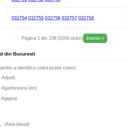
032754
032755
032756
032757
032758
Pagina 1 din 208 (5200 străzi)
Înainte »
od din Bucuresti
entru a identifica codul poștal corect:
 Adjud)
 Agarbiceanu Ion)
 Agigea)
1
(Alee Alesd)