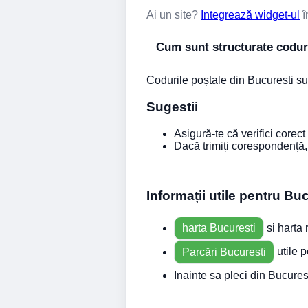
Ai un site?
Integrează widget-ul
î
Cum sunt structurate coduri
Codurile poștale din Bucuresti sun
Sugestii
Asigură-te că verifici corect
Dacă trimiți corespondență, 
Informații utile pentru Buc
harta Bucuresti
si harta 
Parcări Bucuresti
utile p
Inainte sa pleci din Bucur