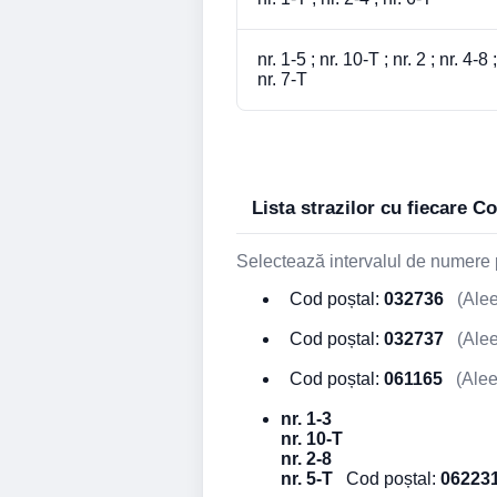
nr. 1-5 ; nr. 10-T ; nr. 2 ; nr. 4-8 ;
nr. 7-T
Lista strazilor cu fiecare C
Selectează intervalul de numere p
Cod poștal:
032736
(Alee
Cod poștal:
032737
(Alee
Cod poștal:
061165
(Alee
nr. 1-3
nr. 10-T
nr. 2-8
nr. 5-T
Cod poștal:
06223