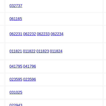
032737
061165
062231
062232
062233
062234
011821
011822
011823
011824
041795
041796
023595
023596
031025
022943