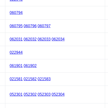
060794
060795
060796
060797
062031
062032
062033
062034
022944
061901
061902
021581
021582
021583
052301
052302
052303
052304