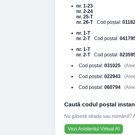
nr. 1-23
nr. 2-24
nr. 25-T
nr. 26-T
Cod poștal:
0118
nr. 1-T
nr. 2-T
Cod poștal:
04179
nr. 1-T
nr. 2-T
Cod poștal:
02359
Cod poștal:
031025
(Alee
Cod poștal:
022943
(Alee
Cod poștal:
060794
(Alee
Caută codul poștal instant
Nu găsești strada sau numărul? Asi
Vezi Asistentul Virtual AI