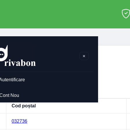
ștale B
>
Bucuresti
✕
esti
le pentru
Bucuresti
.
Autentificare
ucuresti
Cont Nou
Cod poștal
032736