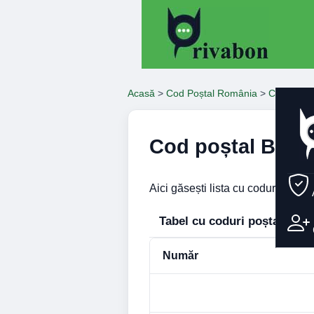
Acasă
>
Cod Poștal România
>
Coduri Po
Cod poștal Bucur
Aici găsești lista cu coduri poșta
Tabel cu coduri poștale – B
Număr