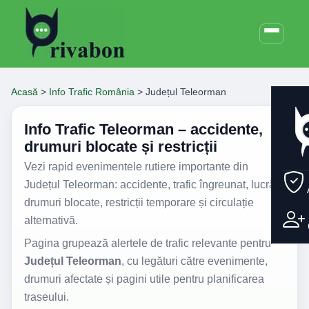
Acasă
>
Info Trafic România
>
Județul Teleorman
Info Trafic Teleorman – accidente,
drumuri blocate și restricții
Vezi rapid evenimentele rutiere importante din
Județul Teleorman: accidente, trafic îngreunat, lucrări,
drumuri blocate, restricții temporare și circulație
alternativă.
Pagina grupează alertele de trafic relevante pentru
Județul Teleorman
, cu legături către evenimente,
drumuri afectate și pagini utile pentru planificarea
traseului.