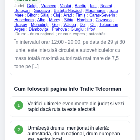
Județ:
Galați
;
Vrancea
;
Vaslui
;
Bacău
;
Iași
;
Neamț
;
Botoșani
;
Suceava
;
Bistrița-Năsăud
;
Maramureș
;
Satu
Mare
;
Bihor
;
Sălaj
;
Cluj
;
Arad
;
Timiș
;
Caraș-Severin
;
Hunedoara
;
Alba
;
Mureș
;
Sibiu
;
Harghita
;
Covasna
;
Brașov
;
Mehedinți
;
Gorj
;
Vâlcea
;
Dolj
;
Olt
;
Teleorman
;
Argeș
;
Dâmbovița
;
Prahova
;
Giurgiu
;
Ilfov
|
Drum: - drum național ; drumuri expres ; autostrăzi
În intervalul orar 12:00 - 20:00, pe data de 29 și 30
iunie, este interzisă circulația autovehiculelor cu
masa totală maximă autorizată mai mare de 7,5
tone pe [...]
Cum folosești pagina Info Trafic Teleorman
Verifici ultimele evenimente din județ și vezi
rapid dacă ruta ta este afectată.
Urmărești drumul menționat în alertă:
autostradă, drum național, drum european
sau sector local.