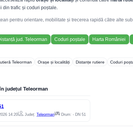
i din trafic și coduri poștale.
n pentru orientare, mobilitate și trecerea rapidă către alte sub
istanță jud. Teleorman
Coduri poștale
Harta României
rutieră Teleorman
Orașe și localități
Distanțe rutiere
Coduri poșt
în județul Teleorman
51
|
|
 2026 14:20
Județ:
Teleorman
Drum: - DN 51