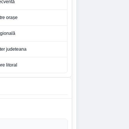
recventă
ntre orașe
egională
nter judeteana
re litoral