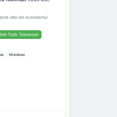
iecte utile din ecosistemul
Info Trafic Teleorman
ale
Mobilitate