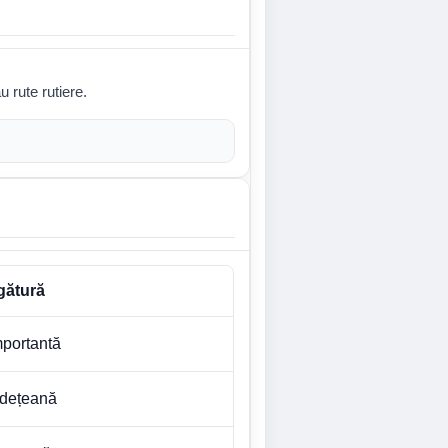
u rute rutiere.
gătură
mportantă
udețeană