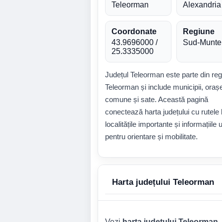
Teleorman
Alexandria
Coordonate
Regiune
43.9696000 /
Sud-Munte
25.3335000
Județul Teleorman este parte din re
Teleorman și include municipii, oraș
comune și sate. Această pagină
conectează harta județului cu rutele 
localitățile importante și informațiile u
pentru orientare și mobilitate.
Harta județului Teleorman
Vezi
harta județului Teleorman
,