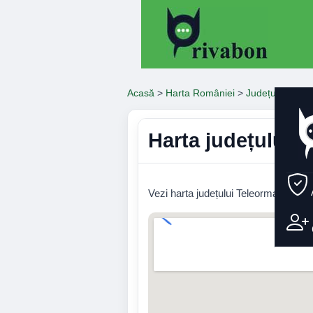
Acasă
>
Harta României
>
Județul Teleo
Harta județului 
Vezi harta județului Teleorman cu orașe