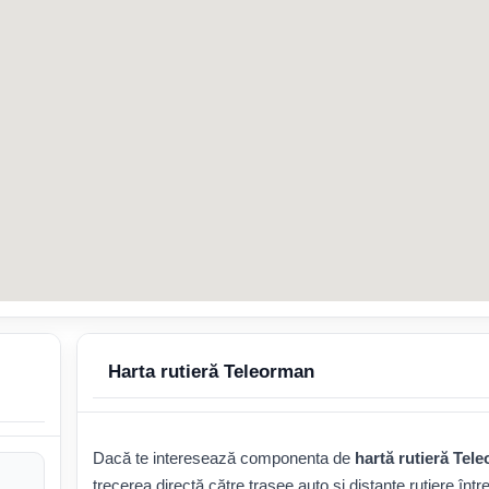
Harta rutieră Teleorman
Dacă te interesează componenta de
hartă rutieră Tel
trecerea directă către trasee auto și distanțe rutiere între 