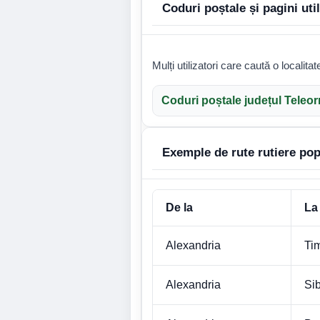
Coduri poștale și pagini uti
Mulți utilizatori care caută o localita
Coduri poștale județul Teleo
Exemple de rute rutiere pop
De la
La
Alexandria
Ti
Alexandria
Si