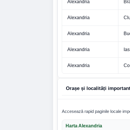
Alexandria
Br
Alexandria
Cl
Alexandria
Bu
Alexandria
Ias
Alexandria
Co
Orașe și localități importan
Accesează rapid paginile locale impo
Harta Alexandria