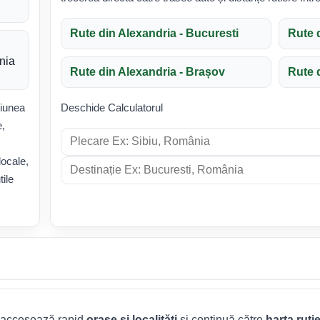
Rute din Alexandria - Bucuresti
Rute 
nia
Rute din Alexandria - Brașov
Rute 
giunea
Deschide Calculatorul
e,
locale,
tile
 accesează rapid
orașe și localități
și continuă către
harta rut