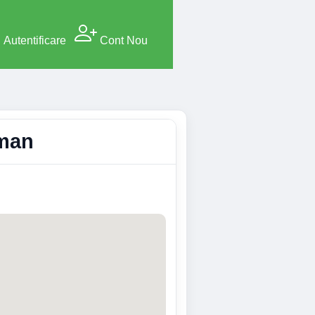
Autentificare
Cont Nou
rman