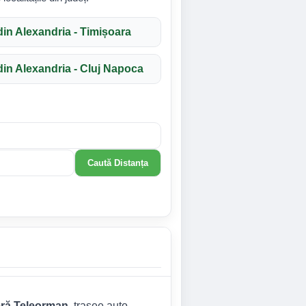
din Alexandria - Timișoara
din Alexandria - Cluj Napoca
Caută Distanța
ieră Teleorman
, trasee auto,