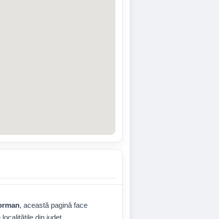
eorman
, această pagină face
localitățile din județ.