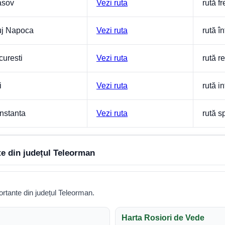
asov
Vezi ruta
rută f
uj Napoca
Vezi ruta
rută î
curesti
Vezi ruta
rută r
i
Vezi ruta
rută i
nstanta
Vezi ruta
rută sp
te din județul Teleorman
rtante din județul Teleorman.
Harta Rosiori de Vede