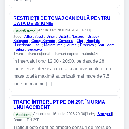
RESTRICȚII DE TONAJ CANICULĂ PENTRU
DATA DE 28 IUNIE
Actualizat: 28 Iunie 2026 07:00
|
Alertă trafic
Județ:
Alba
;
Arad
;
Bihor
;
Bistrița-Năsăud
;
Brașov
;
Botoșani
;
Caraș-Severin
;
Covasna
;
Cluj
;
Harghita
;
Hunedoara
;
Iași
;
Maramureș
;
Mureș
;
Prahova
;
Satu Mare
;
Sibiu
;
Suceava
|
Drum: - drum național ; drumuri expres ; autostrăzi
În intervalul orar 12:00 - 20:00, pe data de 28
iunie, este interzisă circulația autovehiculelor cu
masa totală maximă autorizată mai mare de 7,5
tone pe mai mu [...]
TRAFIC ÎNTRERUPT PE DN 29F, ÎN URMA
UNUI ACCIDENT
Actualizat: 16 Iunie 2026 20:00
|
Județ:
Botoșani
|
Accident
Drum: - DN 29F
Traficul este oprit pe ambele sensuri de mers pe