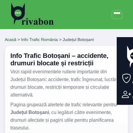
Acasă
>
Info Trafic România
>
Județul Botoșani
Info Trafic Botoșani – accidente,
drumuri blocate și restricții
Vezi rapid evenimentele rutiere importante din
Județul Botoșani: accidente, trafic îngreunat, lucrări,
drumuri blocate, restricții temporare și circulație
alternativă.
Pagina grupează alertele de trafic relevante pentru
Județul Botoșani
, cu legături către evenimente,
drumuri afectate și pagini utile pentru planificarea
traseului.