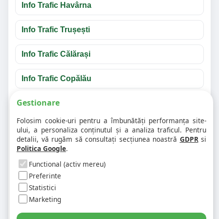
Info Trafic Havârna
Info Trafic Trușești
Info Trafic Călărași
Info Trafic Copălău
Gestionare
Întrebări frecvente despre info trafic
Botoșani
Folosim cookie-uri pentru a îmbunătăți performanța site-
ului, a personaliza conținutul și a analiza traficul. Pentru
detalii, vă rugăm să consultați secțiunea noastră
GDPR
si
❓ Unde văd accidentele din Botoșani?
Politica Google
.
Functional (activ mereu)
❓ Cum verific traficul pe un anumit drum?
Preferinte
Statistici
Marketing
❓ De ce apar unele evenimente în mai multe
județe?