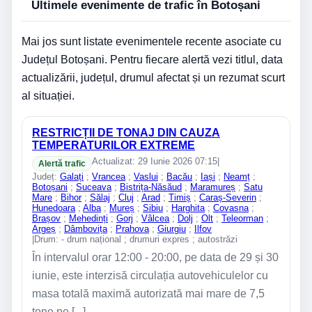
Ultimele evenimente de trafic în Botoșani
Mai jos sunt listate evenimentele recente asociate cu
Județul Botoșani. Pentru fiecare alertă vezi titlul, data
actualizării, județul, drumul afectat și un rezumat scurt
al situației.
RESTRICȚII DE TONAJ DIN CAUZA
TEMPERATURILOR EXTREME
Actualizat: 29 Iunie 2026 07:15
|
Alertă trafic
Județ:
Galați
;
Vrancea
;
Vaslui
;
Bacău
;
Iași
;
Neamț
;
Botoșani
;
Suceava
;
Bistrița-Năsăud
;
Maramureș
;
Satu
Mare
;
Bihor
;
Sălaj
;
Cluj
;
Arad
;
Timiș
;
Caraș-Severin
;
Hunedoara
;
Alba
;
Mureș
;
Sibiu
;
Harghita
;
Covasna
;
Brașov
;
Mehedinți
;
Gorj
;
Vâlcea
;
Dolj
;
Olt
;
Teleorman
;
Argeș
;
Dâmbovița
;
Prahova
;
Giurgiu
;
Ilfov
|
Drum: - drum național ; drumuri expres ; autostrăzi
În intervalul orar 12:00 - 20:00, pe data de 29 și 30
iunie, este interzisă circulația autovehiculelor cu
masa totală maximă autorizată mai mare de 7,5
tone pe [...]