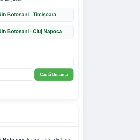
din Botosani - Timișoara
din Botosani - Cluj Napoca
Caută Distanța
ră Botosani
, trasee auto, distanțe