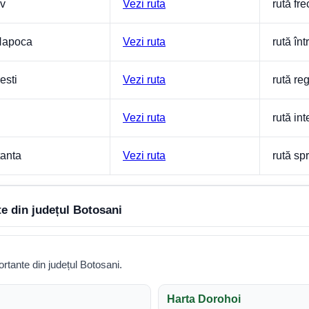
v
Vezi ruta
rută fr
Napoca
Vezi ruta
rută înt
esti
Vezi ruta
rută re
Vezi ruta
rută in
anta
Vezi ruta
rută spr
te din județul Botosani
rtante din județul Botosani.
Harta Dorohoi