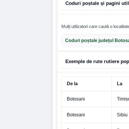
Coduri poștale și pagini uti
Mulți utilizatori care caută o localita
Coduri poștale județul Botos
Exemple de rute rutiere pop
De la
La
Botosani
Timiș
Botosani
Sibiu