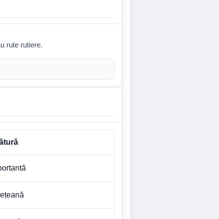
u rute rutiere.
ătură
portantă
dețeană