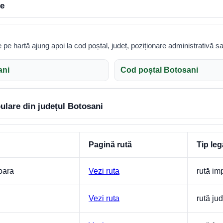
le
te pe hartă ajung apoi la cod poștal, județ, poziționare administrativă sa
ani
Cod poștal Botosani
ulare din județul Botosani
Pagină rută
Tip leg
oara
Vezi ruta
rută im
Vezi ruta
rută ju