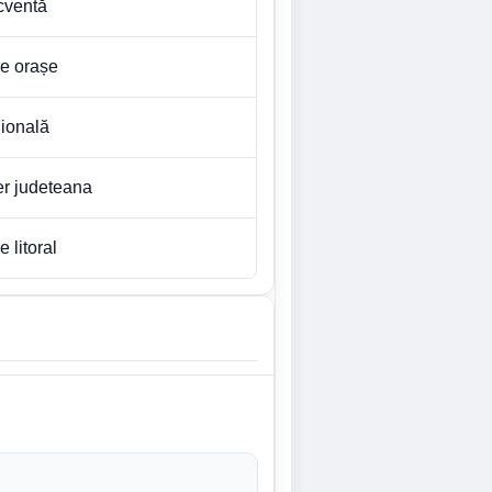
ecventă
re orașe
gională
ter judeteana
e litoral