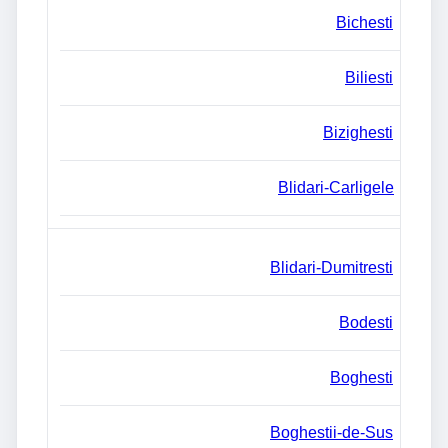
Bichesti
Biliesti
Bizighesti
Blidari-Carligele
Blidari-Dumitresti
Bodesti
Boghesti
Boghestii-de-Sus