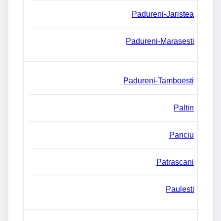
Padureni-Jaristea
Padureni-Marasesti
Padureni-Tamboesti
Paltin
Panciu
Patrascani
Paulesti