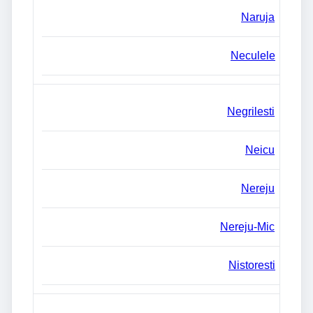
Naruja
Neculele
Negrilesti
Neicu
Nereju
Nereju-Mic
Nistoresti