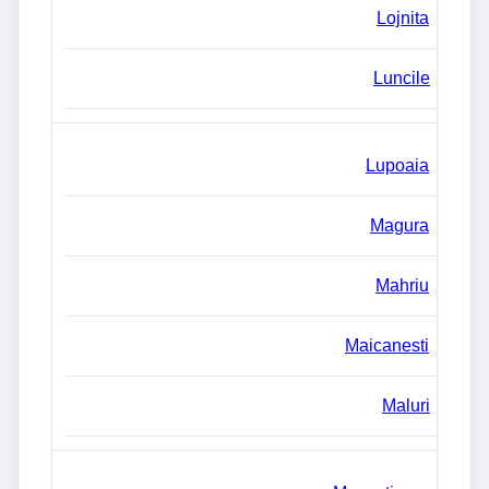
Lojnita
Luncile
Lupoaia
Magura
Mahriu
Maicanesti
Maluri