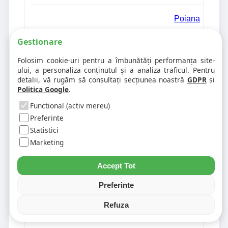
Poiana
Gestionare
Poiana-Cristei
Folosim cookie-uri pentru a îmbunătăți performanța site-
ului, a personaliza conținutul și a analiza traficul. Pentru
detalii, vă rugăm să consultați secțiunea noastră
GDPR
si
Poiana-Stoichii
Politica Google
.
Functional (activ mereu)
Poienita
Preferinte
Statistici
Marketing
Popesti
Accept Tot
Prahuda
Preferinte
Precistanu
Refuza