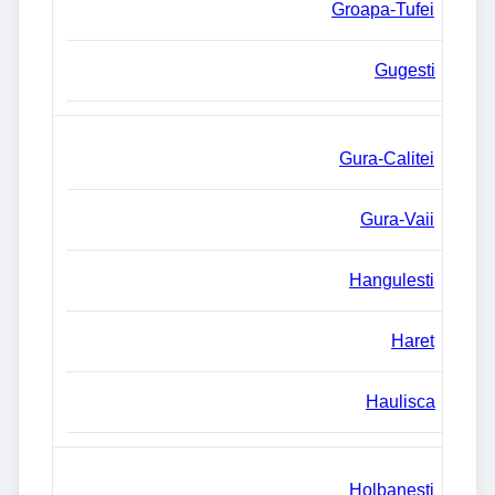
Groapa-Tufei
Gugesti
Gura-Calitei
Gura-Vaii
Hangulesti
Haret
Haulisca
Holbanesti