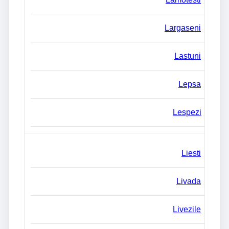
Largaseni
Lastuni
Lepsa
Lespezi
Liesti
Livada
Livezile