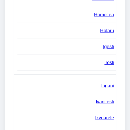
Homocea
Hotaru
Igesti
Iresti
Iugani
Ivancesti
Izvoarele