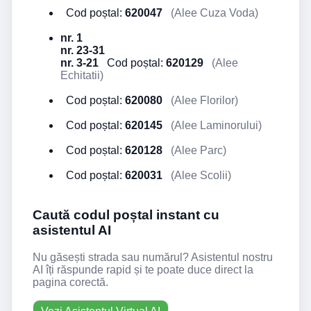
Cod poștal:
620047
(Alee Cuza Voda)
nr. 1
nr. 23-31
nr. 3-21
Cod poștal:
620129
(Alee
Echitatii)
Cod poștal:
620080
(Alee Florilor)
Cod poștal:
620145
(Alee Laminorului)
Cod poștal:
620128
(Alee Parc)
Cod poștal:
620031
(Alee Scolii)
Caută codul poștal instant cu
asistentul AI
Nu găsești strada sau numărul? Asistentul nostru
AI îți răspunde rapid și te poate duce direct la
pagina corectă.