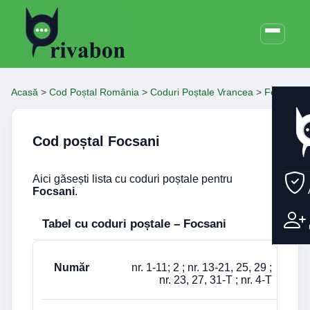
Acasă
>
Cod Poștal România
>
Coduri Poștale Vrancea
>
Focsani
Cod poștal Focsani
Aici găsești lista cu coduri poștale pentru
Focsani
.
Tabel cu coduri poștale – Focsani
Număr
Cod poștal
Stradă
nr. 1-11; 2 ; nr. 13-21, 25, 29 ;
nr. 23, 27, 31-T ; nr. 4-T