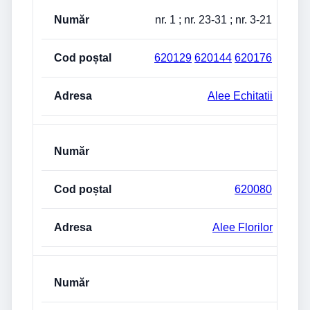
nr. 1 ; nr. 23-31 ; nr. 3-21
620129
620144
620176
Alee Echitatii
620080
Alee Florilor