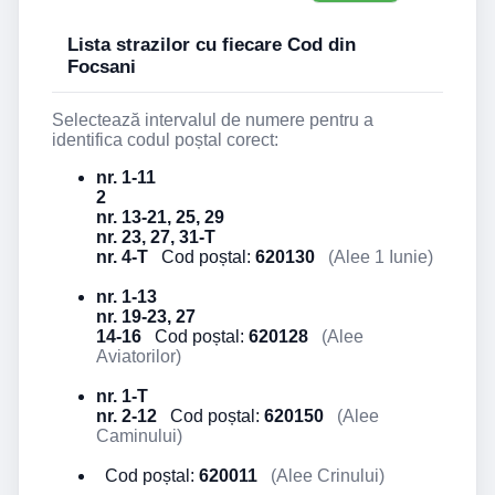
Lista strazilor cu fiecare Cod din
Focsani
Selectează intervalul de numere pentru a
identifica codul poștal corect:
nr. 1-11
2
nr. 13-21, 25, 29
nr. 23, 27, 31-T
nr. 4-T
Cod poștal:
620130
(Alee 1 Iunie)
nr. 1-13
nr. 19-23, 27
14-16
Cod poștal:
620128
(Alee
Aviatorilor)
nr. 1-T
nr. 2-12
Cod poștal:
620150
(Alee
Caminului)
Cod poștal:
620011
(Alee Crinului)