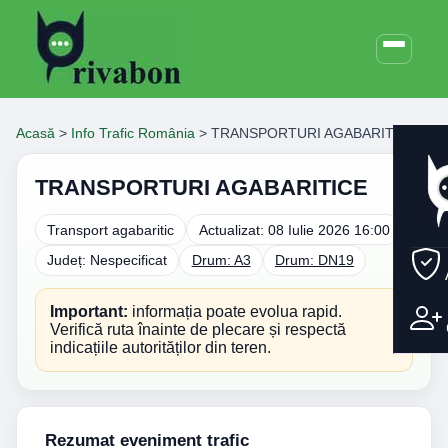
Acasă
>
Info Trafic România
>
TRANSPORTURI AGABARITICE
TRANSPORTURI AGABARITICE
Transport agabaritic
Actualizat: 08 Iulie 2026 16:00
Județ: Nespecificat
Drum: A3
Drum: DN19
Important:
informația poate evolua rapid.
Verifică ruta înainte de plecare și respectă
indicațiile autorităților din teren.
Rezumat eveniment trafic