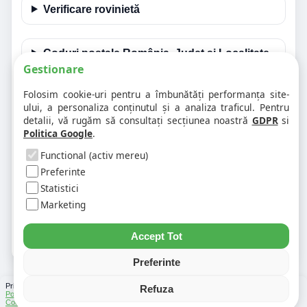
Verificare rovinietă
Coduri poștale România, Judet și Localitate
Gestionare
Folosim cookie-uri pentru a îmbunătăți performanța site-
Întrebări frecvente despre acest eveniment
ului, a personaliza conținutul și a analiza traficul. Pentru
detalii, vă rugăm să consultați secțiunea noastră
GDPR
si
Politica Google
.
❓ Ce drum este afectat?
Functional (activ mereu)
Preferinte
❓ Cât timp poate dura restricția?
Statistici
Marketing
❓ Unde verific alte evenimente din zonă?
Accept Tot
Preferinte
Prin folosirea Chat-ului Privabon, intelegem ca esti de acord cu
Termenii si conditiile
si
Refuza
Politica de confidentialitate
. | Vezi si
Testele
facute
Ce urmeaza
si
Asistenti Virtuali
|
Cod Postal
|
Distante Rutiere
|
Info Trafic
|
Harta Romania
|
Lista Parcări