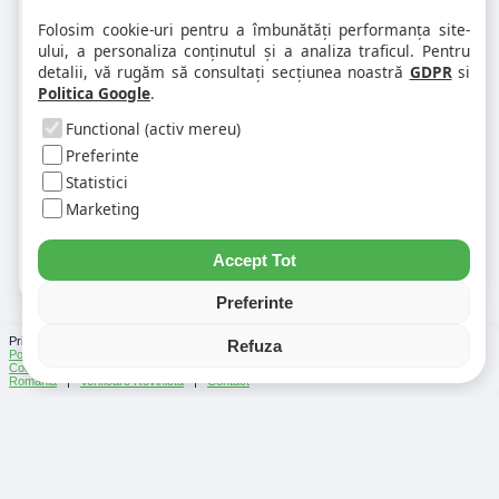
Întrebări frecvente despre info trafic
Maramureș
Folosim cookie-uri pentru a îmbunătăți performanța site-
ului, a personaliza conținutul și a analiza traficul. Pentru
detalii, vă rugăm să consultați secțiunea noastră
GDPR
si
❓ Unde văd accidentele din Maramureș?
Politica Google
.
Functional (activ mereu)
❓ Cum verific traficul pe un anumit drum?
Preferinte
Statistici
Marketing
❓ De ce apar unele evenimente în mai multe
județe?
Accept Tot
Preferinte
Prin folosirea Chat-ului Privabon, intelegem ca esti de acord cu
Termenii si conditiile
si
Refuza
Politica de confidentialitate
. | Vezi si
Testele
facute
Ce urmeaza
si
Asistenti Virtuali
|
Cod Postal
|
Distante Rutiere
|
Info Trafic
|
Harta Romania
|
Lista Parcări
România
|
Verificare Rovinieta
|
Contact