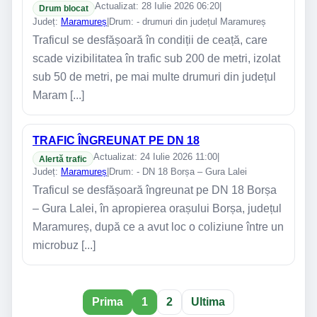
Actualizat: 28 Iulie 2026 06:20
|
Drum blocat
Județ:
Maramureș
|
Drum: - drumuri din județul Maramureș
Traficul se desfășoară în condiții de ceață, care
scade vizibilitatea în trafic sub 200 de metri, izolat
sub 50 de metri, pe mai multe drumuri din județul
Maram [...]
TRAFIC ÎNGREUNAT PE DN 18
Actualizat: 24 Iulie 2026 11:00
|
Alertă trafic
Județ:
Maramureș
|
Drum: - DN 18 Borșa – Gura Lalei
Traficul se desfășoară îngreunat pe DN 18 Borșa
– Gura Lalei, în apropierea orașului Borșa, județul
Maramureș, după ce a avut loc o coliziune între un
microbuz [...]
Prima
1
2
Ultima