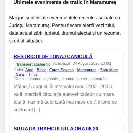
Ultimele evenimente de trafic în Maramureș
Mai jos sunt listate evenimentele recente asociate cu
Județul Maramureș. Pentru fiecare alertă vezi titlul,
data actualizării, județul, drumul afectat și un rezumat
scurt al situației.
RESTRICȚII DE TONAJ CANICULĂ
Actualizat: 04 August 2026 20:00
|
Transport agabaritic
Județ:
Arad
;
Bihor
;
Caraș-Severin
;
Maramureș
;
Satu Mare
;
Sălaj
;
Timiș
|
Drum: - drumuri naționale ; drumuri expres ; autostrăzi
Mâine, 5 august, în intervalul orar 12:00 - 20:00,
va fi interzisă circulația autovehiculelor cu masa
totală maximă autorizată mai mare de 7,5 tone pe
sectoarel [...]
SITUAȚIA TRAFICULUI LA ORA 06:20