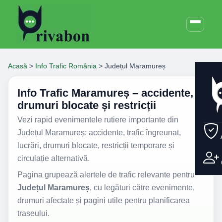
Acasă
>
Info Trafic România
>
Județul Maramureș
Info Trafic Maramureș – accidente,
drumuri blocate și restricții
Vezi rapid evenimentele rutiere importante din
Județul Maramureș: accidente, trafic îngreunat,
lucrări, drumuri blocate, restricții temporare și
circulație alternativă.
Pagina grupează alertele de trafic relevante pentru
Județul Maramureș
, cu legături către evenimente,
drumuri afectate și pagini utile pentru planificarea
traseului.