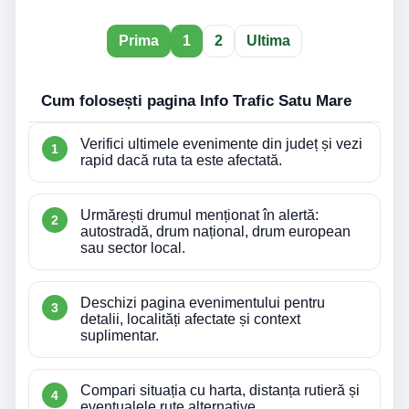
Prima
1
2
Ultima
Cum folosești pagina Info Trafic Satu Mare
Verifici ultimele evenimente din județ și vezi
rapid dacă ruta ta este afectată.
Urmărești drumul menționat în alertă:
autostradă, drum național, drum european
sau sector local.
Deschizi pagina evenimentului pentru
detalii, localități afectate și context
suplimentar.
Compari situația cu harta, distanța rutieră și
eventualele rute alternative.