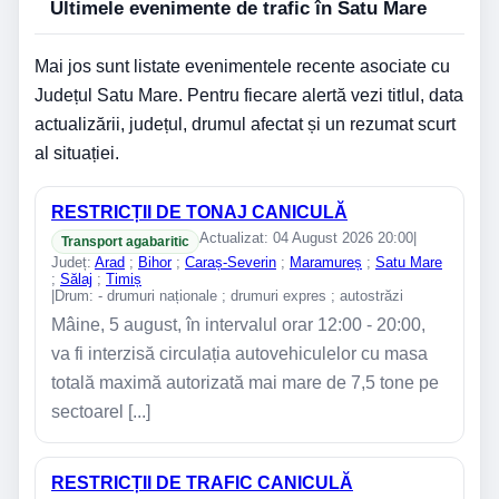
Ultimele evenimente de trafic în Satu Mare
Mai jos sunt listate evenimentele recente asociate cu
Județul Satu Mare. Pentru fiecare alertă vezi titlul, data
actualizării, județul, drumul afectat și un rezumat scurt
al situației.
RESTRICȚII DE TONAJ CANICULĂ
Actualizat: 04 August 2026 20:00
|
Transport agabaritic
Județ:
Arad
;
Bihor
;
Caraș-Severin
;
Maramureș
;
Satu Mare
;
Sălaj
;
Timiș
|
Drum: - drumuri naționale ; drumuri expres ; autostrăzi
Mâine, 5 august, în intervalul orar 12:00 - 20:00,
va fi interzisă circulația autovehiculelor cu masa
totală maximă autorizată mai mare de 7,5 tone pe
sectoarel [...]
RESTRICȚII DE TRAFIC CANICULĂ