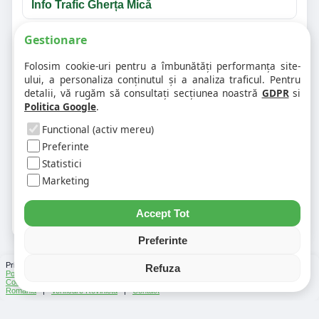
Info Trafic Gherța Mică
Gestionare
Întrebări frecvente despre info trafic Satu
Mare
Folosim cookie-uri pentru a îmbunătăți performanța site-
ului, a personaliza conținutul și a analiza traficul. Pentru
detalii, vă rugăm să consultați secțiunea noastră
GDPR
si
❓ Unde văd accidentele din Satu Mare?
Politica Google
.
Functional (activ mereu)
❓ Cum verific traficul pe un anumit drum?
Preferinte
Statistici
Marketing
❓ De ce apar unele evenimente în mai multe
județe?
Accept Tot
Preferinte
Prin folosirea Chat-ului Privabon, intelegem ca esti de acord cu
Termenii si conditiile
si
Refuza
Politica de confidentialitate
. | Vezi si
Testele
facute
Ce urmeaza
si
Asistenti Virtuali
|
Cod Postal
|
Distante Rutiere
|
Info Trafic
|
Harta Romania
|
Lista Parcări
România
|
Verificare Rovinieta
|
Contact