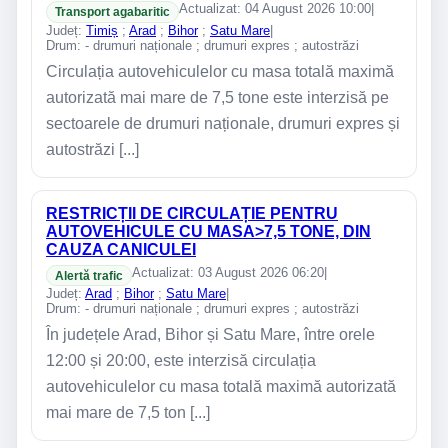
Actualizat: 04 August 2026 10:00
|
Transport agabaritic
Județ:
Timiș
;
Arad
;
Bihor
;
Satu Mare
|
Drum: - drumuri naționale ; drumuri expres ; autostrăzi
Circulația autovehiculelor cu masa totală maximă
autorizată mai mare de 7,5 tone este interzisă pe
sectoarele de drumuri naționale, drumuri expres și
autostrăzi [...]
RESTRICȚII DE CIRCULAȚIE PENTRU
AUTOVEHICULE CU MASA>7,5 TONE, DIN
CAUZA CANICULEI
Actualizat: 03 August 2026 06:20
|
Alertă trafic
Județ:
Arad
;
Bihor
;
Satu Mare
|
Drum: - drumuri naționale ; drumuri expres ; autostrăzi
În județele Arad, Bihor și Satu Mare, între orele
12:00 și 20:00, este interzisă circulația
autovehiculelor cu masa totală maximă autorizată
mai mare de 7,5 ton [...]