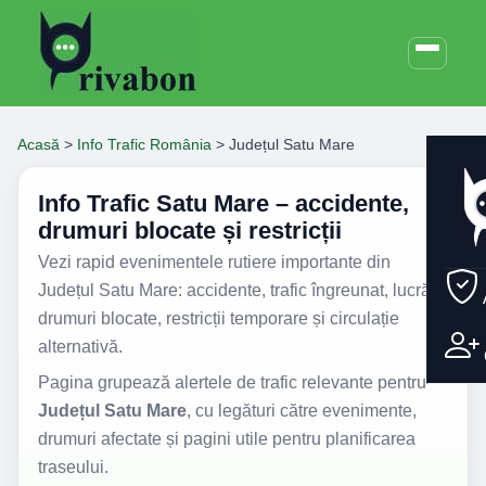
Acasă
>
Info Trafic România
>
Județul Satu Mare
Info Trafic Satu Mare – accidente,
drumuri blocate și restricții
Vezi rapid evenimentele rutiere importante din
Județul Satu Mare: accidente, trafic îngreunat, lucrări,
drumuri blocate, restricții temporare și circulație
alternativă.
Pagina grupează alertele de trafic relevante pentru
Județul Satu Mare
, cu legături către evenimente,
drumuri afectate și pagini utile pentru planificarea
traseului.