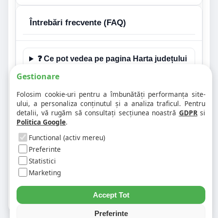
Întrebări frecvente (FAQ)
❓ Ce pot vedea pe pagina Harta județului
Maramures?
Gestionare
Folosim cookie-uri pentru a îmbunătăți performanța site-
❓ Este aceasta și o pagină de hartă
ului, a personaliza conținutul și a analiza traficul. Pentru
rutieră pentru județul Maramures?
detalii, vă rugăm să consultați secțiunea noastră
GDPR
si
Politica Google
.
❓ Pot ajunge de aici la paginile
Functional (activ mereu)
localităților?
Preferinte
Statistici
❓ Unde găsesc codurile poștale și
Marketing
distanțele rutiere?
Accept Tot
Preferinte