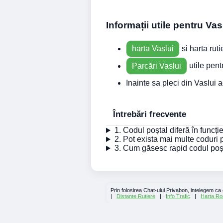
Informații utile pentru Vas
harta Vaslui
si harta ruti
Parcări Vaslui
utile pentr
Inainte sa pleci din Vaslui
Întrebări frecvente
1. Codul poștal diferă în funcț
2. Pot exista mai multe coduri
3. Cum găsesc rapid codul poșt
Prin folosirea Chat-ului Privabon, intelegem ca
|
Distante Rutiere
|
Info Trafic
|
Harta Ro