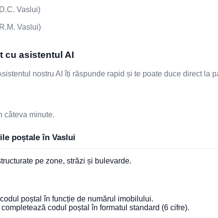
D.C. Vaslui)
R.M. Vaslui)
 cu asistentul AI
stentul nostru AI îți răspunde rapid și te poate duce direct la 
n câteva minute.
le poștale în Vaslui
tructurate pe zone, străzi și bulevarde.
 codul poștal în funcție de numărul imobilului.
completează codul poștal în formatul standard (6 cifre).