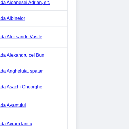
ada Aioanesei Adrian, slt.
ada Albinelor
ada Alecsandri Vasile
ada Alexandru cel Bun
ada Angheluta, spatar
ada Asachi Gheorghe
ada Avantului
ada Avram Iancu