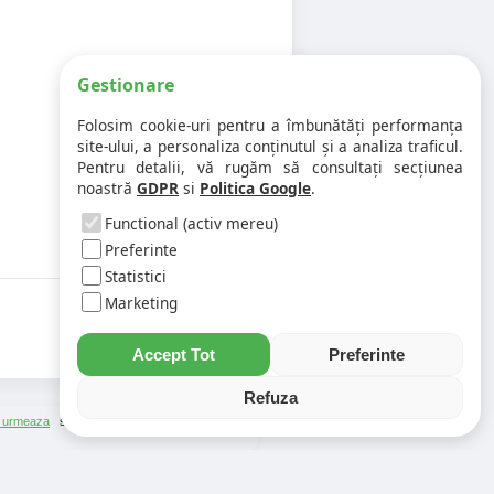
Gestionare
Folosim cookie-uri pentru a îmbunătăți performanța
site-ului, a personaliza conținutul și a analiza traficul.
Pentru detalii, vă rugăm să consultați secțiunea
noastră
GDPR
si
Politica Google
.
Functional (activ mereu)
Preferinte
Statistici
Marketing
Accept Tot
Preferinte
Refuza
 urmeaza
si
Asistenti Virtuali
|
Cod Postal