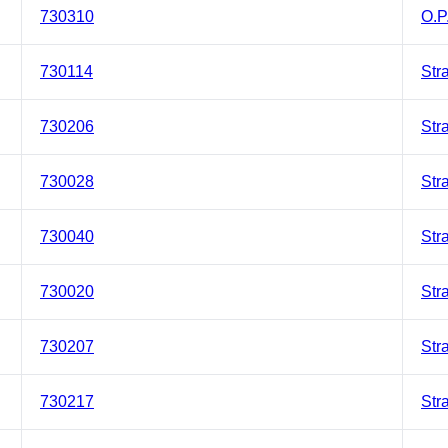
730310
O.P
730114
Str
730206
Str
730028
Str
730040
Str
730020
Str
730207
Str
730217
Str