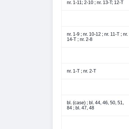
nr. 1-11; 2-10 ; nr. 13-T; 12-T
nr. 1-9 ; nr. 10-12 ; nr. 11-T ; nr.
14-T ; nr. 2-8
nr. 1-T ; nr. 2-T
bl. (case) ; bl. 44, 46, 50, 51,
84 ; bl. 47, 48