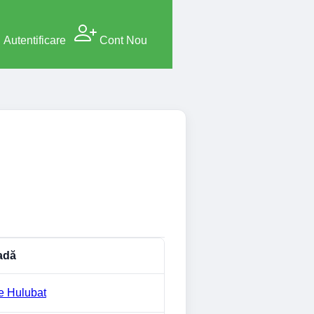
Autentificare
Cont Nou
adă
e Hulubat