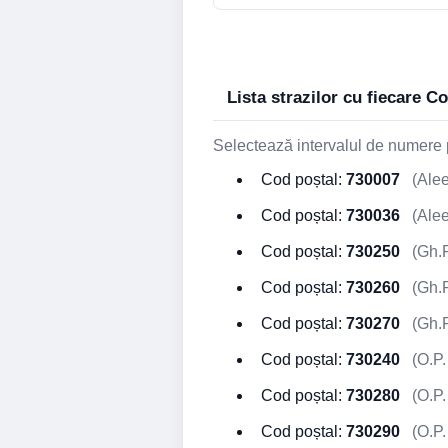
Lista strazilor cu fiecare C
Selectează intervalul de numere p
Cod poștal:
730007
(Alee
Cod poștal:
730036
(Alee
Cod poștal:
730250
(Gh.P.
Cod poștal:
730260
(Gh.P.
Cod poștal:
730270
(Gh.P.
Cod poștal:
730240
(O.P. 
Cod poștal:
730280
(O.P. 
Cod poștal:
730290
(O.P. 