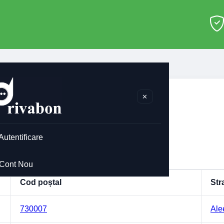
tale Vaslui
>
Vaslui
✕
i
le pentru
Vaslui
.
Autentificare
slui
Cont Nou
Cod poștal
Str
730007
Ale