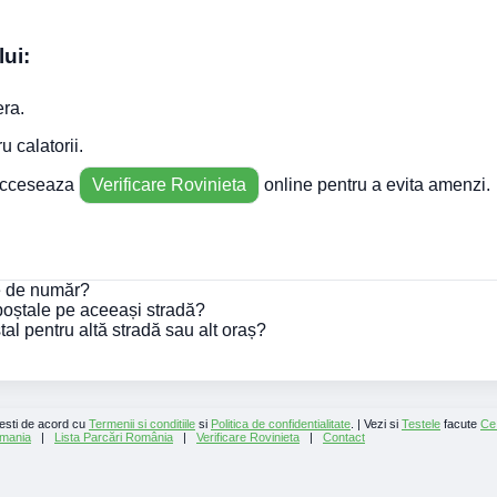
lui:
era.
u calatorii.
 acceseaza
Verificare Rovinieta
online pentru a evita amenzi.
ie de număr?
 poștale pe aceeași stradă?
al pentru altă stradă sau alt oraș?
 esti de acord cu
Termenii si conditiile
si
Politica de confidentialitate
. | Vezi si
Testele
facute
Ce
mania
|
Lista Parcări România
|
Verificare Rovinieta
|
Contact