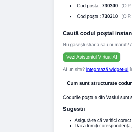
Cod poștal:
730300
(O.P.
Cod poștal:
730310
(O.P.
Caută codul poștal instant
Nu găsești strada sau numărul? Asi
Vezi Asistentul Virtual AI
Ai un site?
Integrează widget-ul
î
Cum sunt structurate coduri
Codurile poștale din Vaslui sunt s
Sugestii
Asigură-te că verifici corect
Dacă trimiți corespondență, 