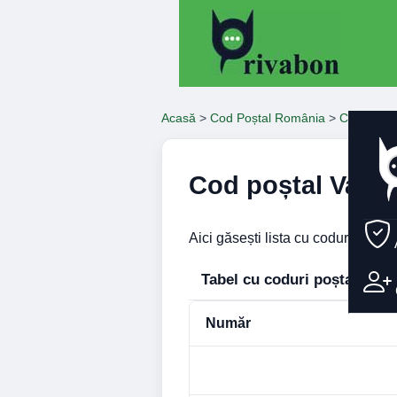
Acasă
>
Cod Poștal România
>
Coduri Poș
Cod poștal Vaslu
Aici găsești lista cu coduri poșta
Tabel cu coduri poștale – Va
Număr