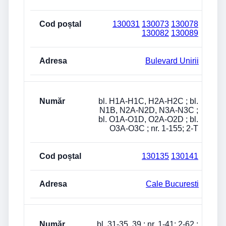
130031
130073
130078
130082
130089
Bulevard Unirii
bl. H1A-H1C, H2A-H2C ; bl.
N1B, N2A-N2D, N3A-N3C ;
bl. O1A-O1D, O2A-O2D ; bl.
O3A-O3C ; nr. 1-155; 2-T
130135
130141
Cale Bucuresti
bl. 31-35, 39 ; nr. 1-41; 2-62 ;