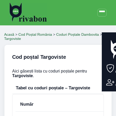
Acasă
>
Cod Poștal România
>
Coduri Poștale Dambovita
>
Targoviste
Cod poștal Targoviste
Aici găsești lista cu coduri poștale pentru
Targoviste
.
Tabel cu coduri poștale – Targoviste
Număr
Cod poștal
Stradă