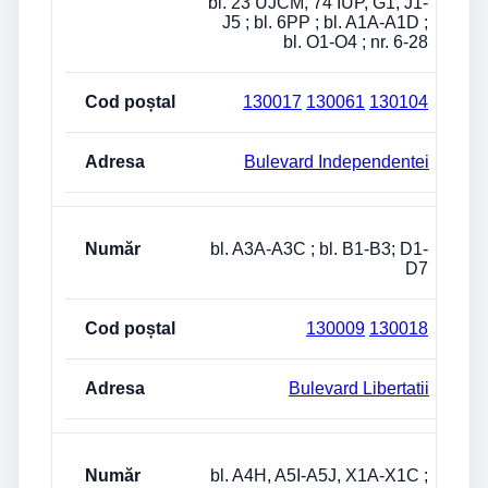
bl. 23 UJCM, 74 IUP, G1, J1-
J5 ; bl. 6PP ; bl. A1A-A1D ;
bl. O1-O4 ; nr. 6-28
130017
130061
130104
Bulevard Independentei
bl. A3A-A3C ; bl. B1-B3; D1-
D7
130009
130018
Bulevard Libertatii
bl. A4H, A5I-A5J, X1A-X1C ;