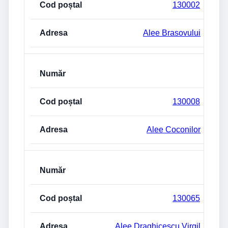
130002
Alee Brasovului
130008
Alee Coconilor
130065
Alee Draghicescu Virgil