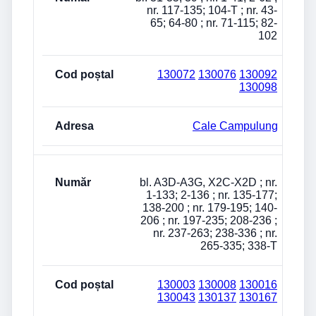
nr. 117-135; 104-T ; nr. 43-
65; 64-80 ; nr. 71-115; 82-
102
130072
130076
130092
130098
Cale Campulung
bl. A3D-A3G, X2C-X2D ; nr.
1-133; 2-136 ; nr. 135-177;
138-200 ; nr. 179-195; 140-
206 ; nr. 197-235; 208-236 ;
nr. 237-263; 238-336 ; nr.
265-335; 338-T
130003
130008
130016
130043
130137
130167