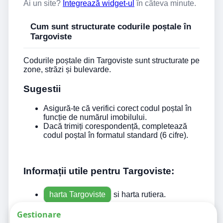
Ai un site?
Integrează widget-ul
în câteva minute.
Cum sunt structurate codurile poștale în
Targoviste
Codurile poștale din Targoviste sunt structurate pe
zone, străzi și bulevarde.
Sugestii
Asigură-te că verifici corect codul poștal în
funcție de numărul imobilului.
Dacă trimiți corespondență, completează
codul poștal în formatul standard (6 cifre).
Informații utile pentru Targoviste:
harta Targoviste
si harta rutiera.
Parcări Targoviste
utile pentru calatorii.
Gestionare