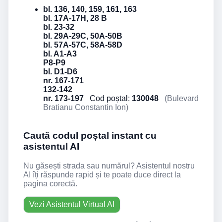
bl. 136, 140, 159, 161, 163
bl. 17A-17H, 28 B
bl. 23-32
bl. 29A-29C, 50A-50B
bl. 57A-57C, 58A-58D
bl. A1-A3
P8-P9
bl. D1-D6
nr. 167-171
132-142
nr. 173-197
Cod poștal:
130048
(Bulevard
Bratianu Constantin Ion)
Caută codul poștal instant cu
asistentul AI
Nu găsești strada sau numărul? Asistentul nostru
AI îți răspunde rapid și te poate duce direct la
pagina corectă.
Vezi Asistentul Virtual AI