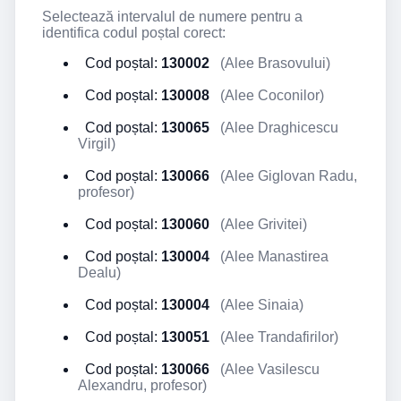
Selectează intervalul de numere pentru a
identifica codul poștal corect:
Cod poștal:
130002
(Alee Brasovului)
Cod poștal:
130008
(Alee Coconilor)
Cod poștal:
130065
(Alee Draghicescu
Virgil)
Cod poștal:
130066
(Alee Giglovan Radu,
profesor)
Cod poștal:
130060
(Alee Grivitei)
Cod poștal:
130004
(Alee Manastirea
Dealu)
Cod poștal:
130004
(Alee Sinaia)
Cod poștal:
130051
(Alee Trandafirilor)
Cod poștal:
130066
(Alee Vasilescu
Alexandru, profesor)