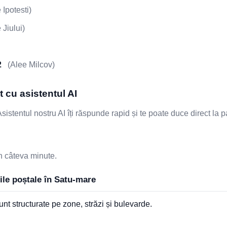
Ipotesti)
Jiului)
2
(Alee Milcov)
 cu asistentul AI
stentul nostru AI îți răspunde rapid și te poate duce direct la 
n câteva minute.
ile poștale în Satu-mare
nt structurate pe zone, străzi și bulevarde.