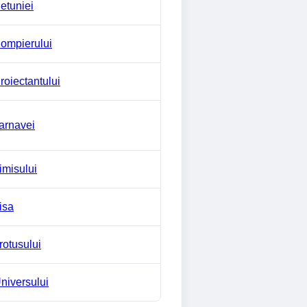
etuniei
ompierului
roiectantului
arnavei
imisului
isa
rotusului
niversului