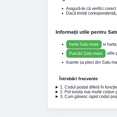
Asigură-te că verifici corect
Dacă trimiți corespondență, 
Informații utile pentru Sa
harta Satu mare
si harta
Parcări Satu mare
utile 
Inainte sa pleci din Satu 
Întrebări frecvente
1. Codul poștal diferă în funcț
2. Pot exista mai multe coduri
3. Cum găsesc rapid codul poșt