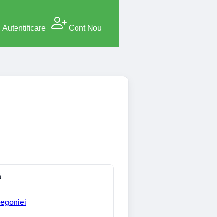
Autentificare
Cont Nou
ă
egoniei