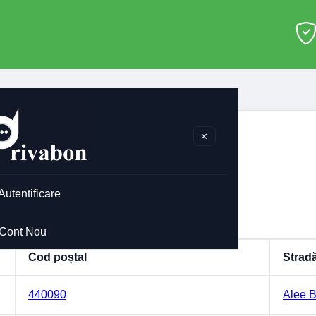
ștale Satu-Mare
>
Satu-mare
✕
-mare
le pentru
Satu-mare
.
Autentificare
atu-mare
Cont Nou
Cod poștal
Strad
440090
Alee B