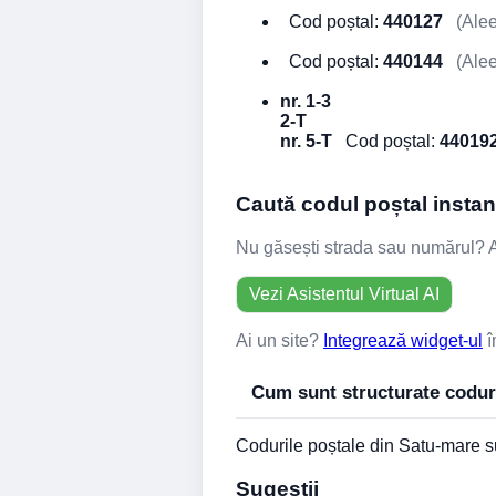
Cod poștal:
440127
(Alee 
Cod poștal:
440144
(Alee 
nr. 1-3
2-T
nr. 5-T
Cod poștal:
44019
Caută codul poștal instant
Nu găsești strada sau numărul? Asi
Vezi Asistentul Virtual AI
Ai un site?
Integrează widget-ul
î
Cum sunt structurate codur
Codurile poștale din Satu-mare su
Sugestii