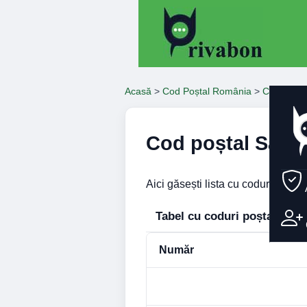
Acasă
>
Cod Poștal România
>
Coduri Po
Cod poștal Satu
Aici găsești lista cu coduri poșta
Tabel cu coduri poștale – S
Număr