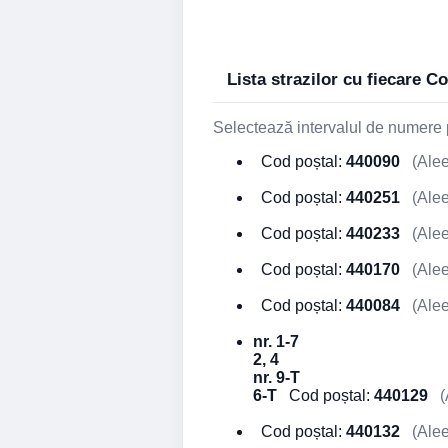
Lista strazilor cu fiecare 
Selectează intervalul de numere p
Cod poștal:
440090
(Alee
Cod poștal:
440251
(Alee
Cod poștal:
440233
(Alee
Cod poștal:
440170
(Alee
Cod poștal:
440084
(Alee
nr. 1-7
2, 4
nr. 9-T
6-T
Cod poștal:
440129
(A
Cod poștal:
440132
(Alee 