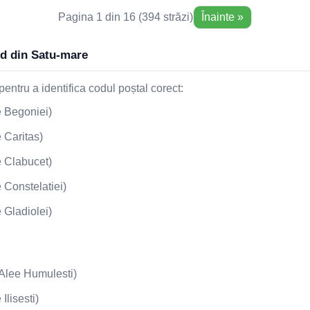
Pagina 1 din 16 (394 străzi)
Înainte »
Cod din Satu-mare
entru a identifica codul poștal corect:
 Begoniei)
 Caritas)
 Clabucet)
 Constelatiei)
 Gladiolei)
lee Humulesti)
Ilisesti)