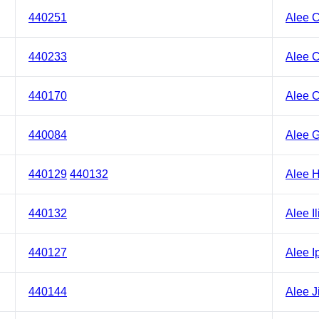
440251
Alee C
440233
Alee C
440170
Alee C
440084
Alee G
440129
440132
Alee H
440132
Alee Il
440127
Alee I
440144
Alee J