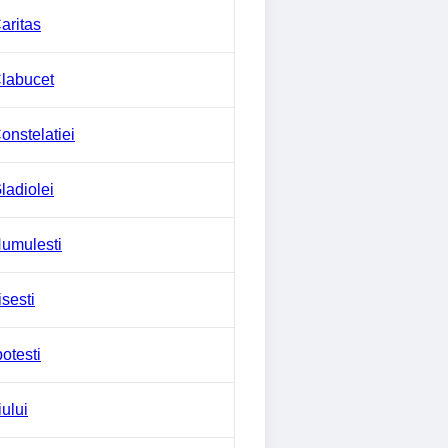
aritas
labucet
onstelatiei
ladiolei
umulesti
isesti
potesti
iului