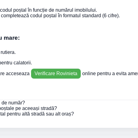
 codul poștal în funcție de numărul imobilului.
completează codul poștal în formatul standard (6 cifre).
tu mare:
 rutiera.
pentru calatorii.
mare acceseaza
Verificare Rovinieta
online pentru a evita ame
ie de număr?
 poștale pe aceeași stradă?
al pentru altă stradă sau alt oraș?