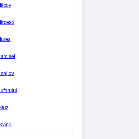
ilcov
ircesti
Mures
arcisei
eajlov
ufarului
ituz
Ozana