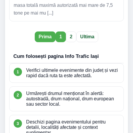
masa totală maximă autorizată mai mare de 7,5
tone pe mai mu [...]
Prima
1
2
Ultima
Cum folosești pagina Info Trafic Iași
Verifici ultimele evenimente din județ și vezi
rapid dacă ruta ta este afectată.
Urmărești drumul menționat în alertă:
autostradă, drum național, drum european
sau sector local.
Deschizi pagina evenimentului pentru
detalii, localități afectate și context
suplimentar.