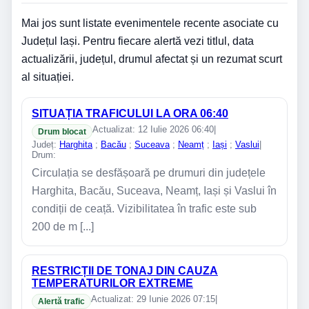
Mai jos sunt listate evenimentele recente asociate cu
Județul Iași. Pentru fiecare alertă vezi titlul, data
actualizării, județul, drumul afectat și un rezumat scurt
al situației.
SITUAȚIA TRAFICULUI LA ORA 06:40
Actualizat: 12 Iulie 2026 06:40
|
Drum blocat
Județ:
Harghita
;
Bacău
;
Suceava
;
Neamț
;
Iași
;
Vaslui
|
Drum:
Circulația se desfășoară pe drumuri din județele
Harghita, Bacău, Suceava, Neamț, Iași și Vaslui în
condiții de ceață. Vizibilitatea în trafic este sub
200 de m [...]
RESTRICȚII DE TONAJ DIN CAUZA
TEMPERATURILOR EXTREME
Actualizat: 29 Iunie 2026 07:15
|
Alertă trafic