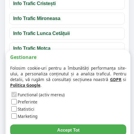
Info Trafic Cristești
Info Trafic Mironeasa
Info Trafic Lunca Cetățuii
Info Trafic Moțca
Gestionare
Întrebări frecvente despre info trafic Iași
Folosim cookie-uri pentru a îmbunătăți performanța site-
ului, a personaliza conținutul și a analiza traficul. Pentru
detalii, vă rugăm să consultați secțiunea noastră
GDPR
si
❓ Unde văd accidentele din Iași?
Politica Google
.
Functional (activ mereu)
❓ Cum verific traficul pe un anumit drum?
Preferinte
Statistici
Marketing
❓ De ce apar unele evenimente în mai multe
județe?
Accept Tot