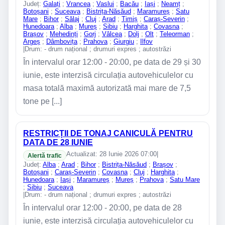
Județ:
Galați
;
Vrancea
;
Vaslui
;
Bacău
;
Iași
;
Neamț
;
Botoșani
;
Suceava
;
Bistrița-Năsăud
;
Maramureș
;
Satu
Mare
;
Bihor
;
Sălaj
;
Cluj
;
Arad
;
Timiș
;
Caraș-Severin
;
Hunedoara
;
Alba
;
Mureș
;
Sibiu
;
Harghita
;
Covasna
;
Brașov
;
Mehedinți
;
Gorj
;
Vâlcea
;
Dolj
;
Olt
;
Teleorman
;
Argeș
;
Dâmbovița
;
Prahova
;
Giurgiu
;
Ilfov
|
Drum: - drum național ; drumuri expres ; autostrăzi
În intervalul orar 12:00 - 20:00, pe data de 29 și 30
iunie, este interzisă circulația autovehiculelor cu
masa totală maximă autorizată mai mare de 7,5
tone pe [...]
RESTRICȚII DE TONAJ CANICULĂ PENTRU
DATA DE 28 IUNIE
Actualizat: 28 Iunie 2026 07:00
|
Alertă trafic
Județ:
Alba
;
Arad
;
Bihor
;
Bistrița-Năsăud
;
Brașov
;
Botoșani
;
Caraș-Severin
;
Covasna
;
Cluj
;
Harghita
;
Hunedoara
;
Iași
;
Maramureș
;
Mureș
;
Prahova
;
Satu Mare
;
Sibiu
;
Suceava
|
Drum: - drum național ; drumuri expres ; autostrăzi
În intervalul orar 12:00 - 20:00, pe data de 28
iunie, este interzisă circulația autovehiculelor cu