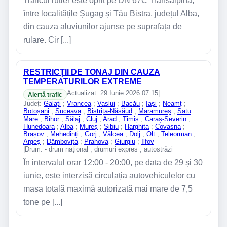
Traficul rutier este oprit pe DN 67C Transalpina,
între localitățile Șugag și Tău Bistra, județul Alba,
din cauza aluviunilor ajunse pe suprafața de
rulare. Cir [...]
RESTRICȚII DE TONAJ DIN CAUZA
TEMPERATURILOR EXTREME
Actualizat: 29 Iunie 2026 07:15
|
Alertă trafic
Județ:
Galați
;
Vrancea
;
Vaslui
;
Bacău
;
Iași
;
Neamț
;
Botoșani
;
Suceava
;
Bistrița-Năsăud
;
Maramureș
;
Satu
Mare
;
Bihor
;
Sălaj
;
Cluj
;
Arad
;
Timiș
;
Caraș-Severin
;
Hunedoara
;
Alba
;
Mureș
;
Sibiu
;
Harghita
;
Covasna
;
Brașov
;
Mehedinți
;
Gorj
;
Vâlcea
;
Dolj
;
Olt
;
Teleorman
;
Argeș
;
Dâmbovița
;
Prahova
;
Giurgiu
;
Ilfov
|
Drum: - drum național ; drumuri expres ; autostrăzi
În intervalul orar 12:00 - 20:00, pe data de 29 și 30
iunie, este interzisă circulația autovehiculelor cu
masa totală maximă autorizată mai mare de 7,5
tone pe [...]