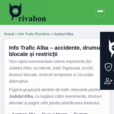
Acasă
>
Info Trafic România
>
Județul Alba
Info Trafic Alba – accidente, drumuri
blocate și restricții
Vezi rapid evenimentele rutiere importante din
Județul Alba: accidente, trafic îngreunat, lucrări,
drumuri blocate, restricții temporare și circulație
alternativă.
Pagina grupează alertele de trafic relevante pentru
Județul Alba
, cu legături către evenimente, drumuri
afectate și pagini utile pentru planificarea traseului.
Accidente Alba
Drumuri blocate
Restricții