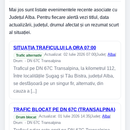
Mai jos sunt listate evenimentele recente asociate cu
Județul Alba. Pentru fiecare alertă vezi titlul, data
actualizării, județul, drumul afectat și un rezumat scurt
al situației.
SITUAȚIA TRAFICULUI LA ORA 07:00
Actualizat: 02 Iulie 2026 07:00
|
Județ:
Alba
|
Trafic alternativ
Drum: - DN 67C Transalpina
Traficul pe DN 67C Transalpina, la kilometrul 112,
între localitățile Șugag și Tău Bistra, județul Alba,
se desfășoară pe un singur fir, alternativ, din
cauza a [...]
TRAFIC BLOCAT PE DN 67C (TRANSALPINA)
Actualizat: 01 Iulie 2026 14:35
|
Județ:
Alba
|
Drum blocat
Drum: - DN 67C Transalpina