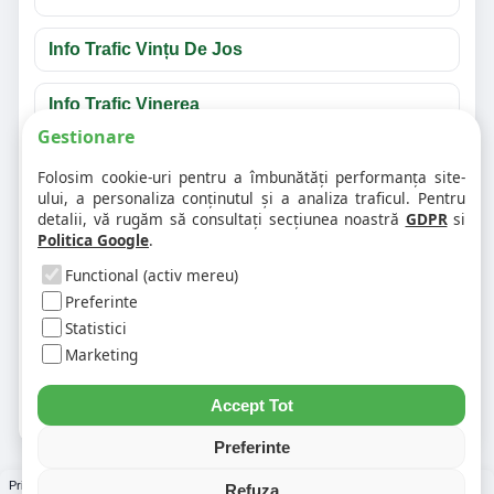
Info Trafic Vințu De Jos
Info Trafic Vinerea
Gestionare
Întrebări frecvente despre info trafic Alba
Folosim cookie-uri pentru a îmbunătăți performanța site-
ului, a personaliza conținutul și a analiza traficul. Pentru
detalii, vă rugăm să consultați secțiunea noastră
GDPR
si
❓ Unde văd accidentele din Alba?
Politica Google
.
Functional (activ mereu)
❓ Cum verific traficul pe un anumit drum?
Preferinte
Statistici
Marketing
❓ De ce apar unele evenimente în mai multe
județe?
Accept Tot
Preferinte
Prin folosirea Chat-ului Privabon, intelegem ca esti de acord cu
Termenii si conditiile
si
Refuza