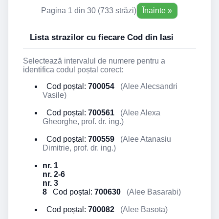
Pagina 1 din 30 (733 străzi)
Înainte »
Lista strazilor cu fiecare Cod din Iasi
Selectează intervalul de numere pentru a
identifica codul poștal corect:
Cod poștal:
700054
(Alee Alecsandri
Vasile)
Cod poștal:
700561
(Alee Alexa
Gheorghe, prof. dr. ing.)
Cod poștal:
700559
(Alee Atanasiu
Dimitrie, prof. dr. ing.)
nr. 1
nr. 2-6
nr. 3
8
Cod poștal:
700630
(Alee Basarabi)
Cod poștal:
700082
(Alee Basota)