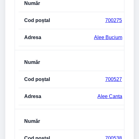
700275
Alee Bucium
700527
Alee Canta
700538