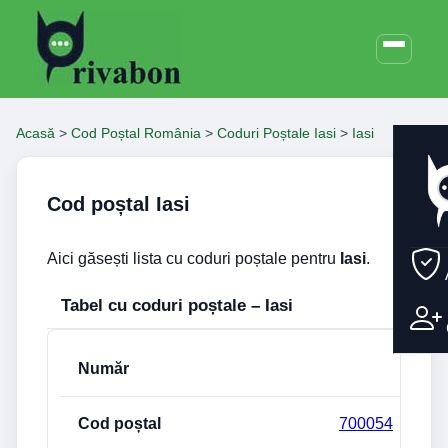
Acasă
>
Cod Poștal România
>
Coduri Poștale Iasi
>
Iasi
Cod poștal Iasi
Aici găsești lista cu coduri poștale pentru
Iasi
.
Tabel cu coduri poștale – Iasi
Număr
Cod poștal
Stradă
700054