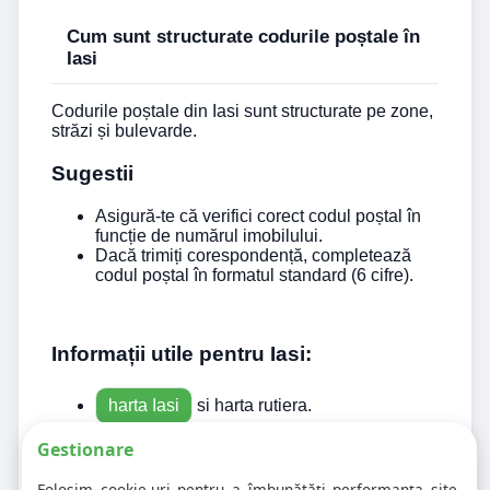
Cum sunt structurate codurile poștale în
Iasi
Codurile poștale din Iasi sunt structurate pe zone,
străzi și bulevarde.
Sugestii
Asigură-te că verifici corect codul poștal în
funcție de numărul imobilului.
Dacă trimiți corespondență, completează
codul poștal în formatul standard (6 cifre).
Informații utile pentru Iasi:
harta Iasi
si harta rutiera.
Parcări Iasi
utile pentru calatorii.
Gestionare
Inainte sa pleci din Iasi acceseaza
Folosim cookie-uri pentru a îmbunătăți performanța site-