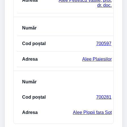
Alee Petrescu Vasile, prof.
dr. doc.
700597
Alee Plaiesilor
700281
Alee Plopii fara Sot