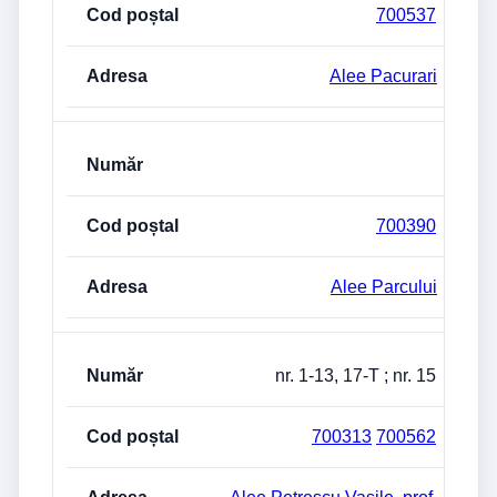
700537
Alee Pacurari
700390
Alee Parcului
nr. 1-13, 17-T ; nr. 15
700313
700562