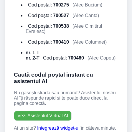
Cod poștal:
700275
(Alee Bucium)
Cod poștal:
700527
(Alee Canta)
Cod poștal:
700538
(Alee Cimitirul
Evreiesc)
Cod poștal:
700410
(Alee Columnei)
nr. 1-T
nr. 2-T
Cod poștal:
700460
(Alee Copou)
Caută codul poștal instant cu
asistentul AI
Nu găsești strada sau numărul? Asistentul nostru
AI îți răspunde rapid și te poate duce direct la
pagina corectă.
Vezi Asistentul Virtual AI
Ai un site?
Integrează widget-ul
în câteva minute.