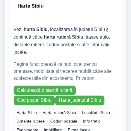
Harta Sibiu
Vezi
harta Sibiu
, localizarea în județul Sibiu și
continuă către
harta rutieră Sibiu
, trasee auto,
distanțe rutiere, coduri poștale și alte informații
locale.
Pagina funcționează ca hub local pentru
orientare, mobilitate și trecerea rapidă către alte
subiecte utile din ecosistemul Privabon.
Calculează distanță rutieră
Cod poștal Sibiu
Harta județului Sibiu
Harta Sibiu
Harta rutieră Sibiu
Localitate Sibiu
Distanțe rutiere
Coduri poștale
Info trafic
Evenimente
Imobiliare
Firme locale