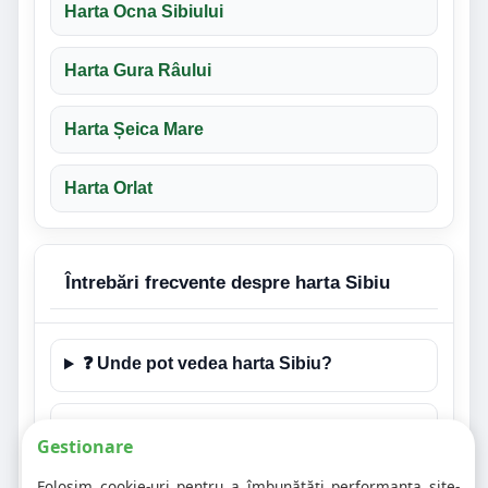
Harta Ocna Sibiului
Harta Gura Râului
Harta Șeica Mare
Harta Orlat
Întrebări frecvente despre harta Sibiu
❓ Unde pot vedea harta Sibiu?
❓ Este aceasta și o pagină de hartă
Gestionare
rutieră pentru Sibiu?
Folosim cookie-uri pentru a îmbunătăți performanța site-