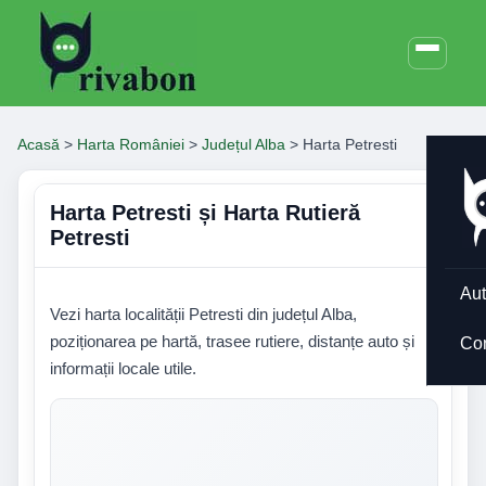
Acasă
>
Harta României
>
Județul Alba
>
Harta Petresti
Harta Petresti și Harta Rutieră
Petresti
Aut
Vezi harta localității Petresti din județul Alba,
poziționarea pe hartă, trasee rutiere, distanțe auto și
Co
informații locale utile.