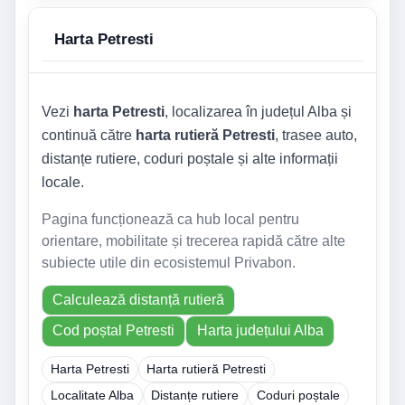
Harta Petresti
Vezi
harta Petresti
, localizarea în județul Alba și
continuă către
harta rutieră Petresti
, trasee auto,
distanțe rutiere, coduri poștale și alte informații
locale.
Pagina funcționează ca hub local pentru
orientare, mobilitate și trecerea rapidă către alte
subiecte utile din ecosistemul Privabon.
Calculează distanță rutieră
Cod poștal Petresti
Harta județului Alba
Harta Petresti
Harta rutieră Petresti
Localitate Alba
Distanțe rutiere
Coduri poștale