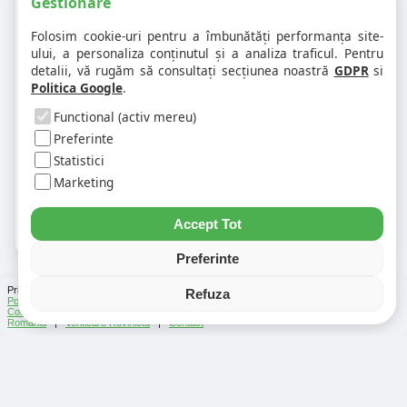
Gestionare
Folosim cookie-uri pentru a îmbunătăți performanța site-
❓ Pot calcula distanțe rutiere din
ului, a personaliza conținutul și a analiza traficul. Pentru
Petresti?
detalii, vă rugăm să consultați secțiunea noastră
GDPR
si
Politica Google
.
❓ Unde găsesc codul poștal pentru
Functional (activ mereu)
Petresti?
Preferinte
Statistici
❓ Ce alte informații locale vor fi
Marketing
disponibile pentru Petresti?
Accept Tot
Preferinte
Prin folosirea Chat-ului Privabon, intelegem ca esti de acord cu
Termenii si conditiile
si
Refuza
Politica de confidentialitate
. | Vezi si
Testele
facute
Ce urmeaza
si
Asistenti Virtuali
|
Cod Postal
|
Distante Rutiere
|
Info Trafic
|
Harta Romania
|
Lista Parcări
România
|
Verificare Rovinieta
|
Contact