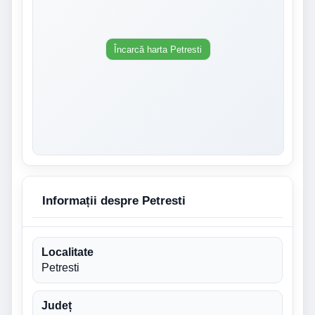
Încarcă harta Petresti
Informații despre Petresti
Localitate
Petresti
Județ