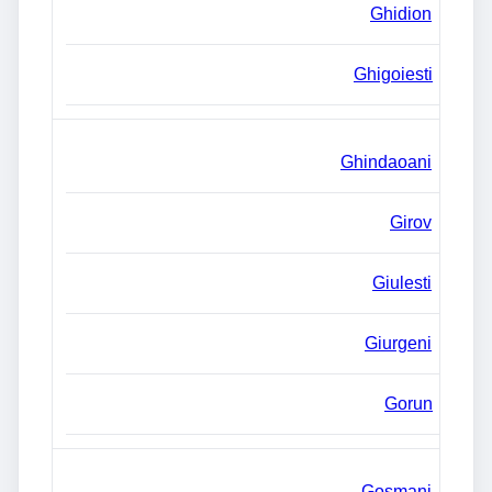
Ghidion
Ghigoiesti
Ghindaoani
Girov
Giulesti
Giurgeni
Gorun
Gosmani