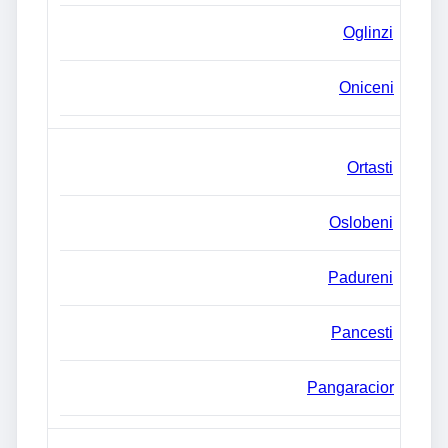
Oglinzi
Oniceni
Ortasti
Oslobeni
Padureni
Pancesti
Pangaracior