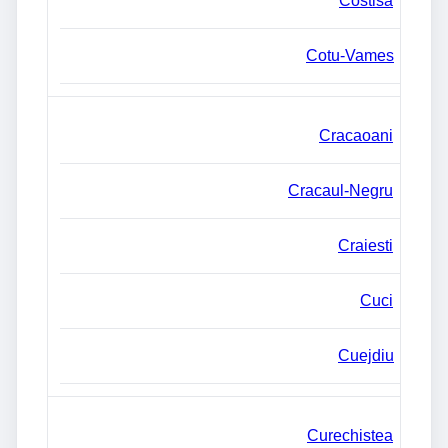
Costisa
Cotu-Vames
Cracaoani
Cracaul-Negru
Craiesti
Cuci
Cuejdiu
Curechistea