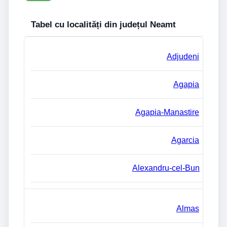
Tabel cu localități din județul Neamt
Adjudeni
Agapia
Agapia-Manastire
Agarcia
Alexandru-cel-Bun
Almas