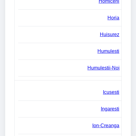
Homiceni
Horia
Huisurez
Humulesti
Humulestii-Noi
Icusesti
Ingaresti
Ion-Creanga