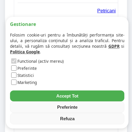
Petricani
Gestionare
Petru-Voda
Folosim cookie-uri pentru a îmbunătăți performanța site-
ului, a personaliza conținutul și a analiza traficul. Pentru
detalii, vă rugăm să consultați secțiunea noastră
GDPR
si
Piatra-aoimului
Politica Google
.
Functional (activ mereu)
Piatra-Neamt
Preferinte
Statistici
Marketing
Pietrosu
Accept Tot
Pildesti
Preferinte
Pipirig
Refuza