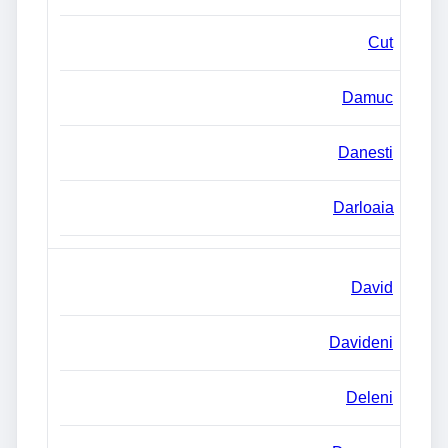
Cut
Damuc
Danesti
Darloaia
David
Davideni
Deleni