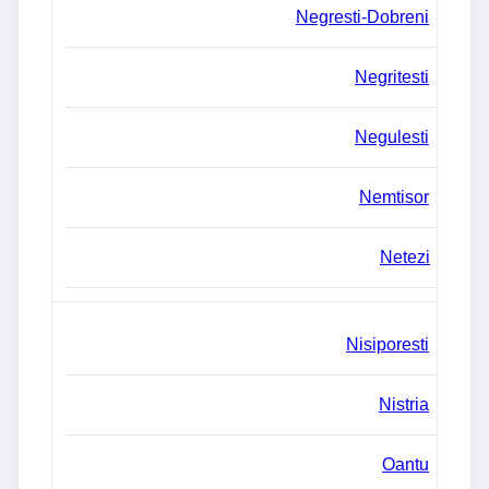
Negresti-Dobreni
Negritesti
Negulesti
Nemtisor
Netezi
Nisiporesti
Nistria
Oantu