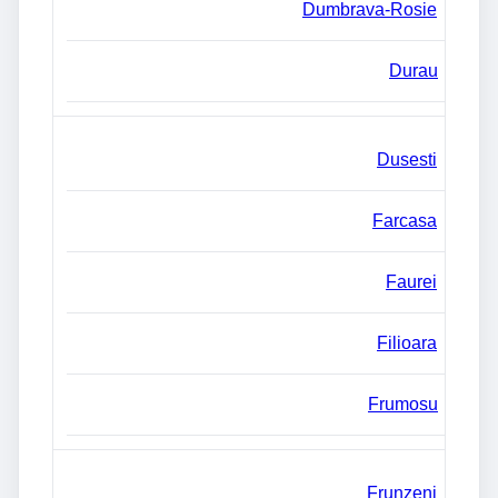
Dumbrava-Rosie
Durau
Dusesti
Farcasa
Faurei
Filioara
Frumosu
Frunzeni