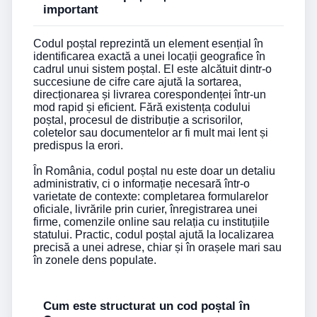
important
Codul poștal reprezintă un element esențial în
identificarea exactă a unei locații geografice în
cadrul unui sistem poștal. El este alcătuit dintr-o
succesiune de cifre care ajută la sortarea,
direcționarea și livrarea corespondenței într-un
mod rapid și eficient. Fără existența codului
poștal, procesul de distribuție a scrisorilor,
coletelor sau documentelor ar fi mult mai lent și
predispus la erori.
În România, codul poștal nu este doar un detaliu
administrativ, ci o informație necesară într-o
varietate de contexte: completarea formularelor
oficiale, livrările prin curier, înregistrarea unei
firme, comenzile online sau relația cu instituțiile
statului. Practic, codul poștal ajută la localizarea
precisă a unei adrese, chiar și în orașele mari sau
în zonele dens populate.
Cum este structurat un cod poștal în