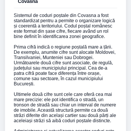
Covasna
Sistemul de coduri poștale din Covasna a fost
standardizat pentru a permite o organizare logică
și coerentă a teritoriului. Codul poștal românesc
este format din șase cifre, fiecare având un rol
bine definit în identificarea zonei geografice.
Prima cifră indică o regiune poștală mare a țării.
De exemplu, anumite cifre sunt alocate Moldovei,
Transilvaniei, Munteniei sau Dobrogei.
Următoarele două cifre sunt asociate, de regulă,
județului sau municipiului principal. Cea de-a
patra cifră poate face diferența între orașe,
comune sau sectoare, în cazul municipiului
București.
Ultimele două cifre sunt cele care oferă cea mai
mare precizie: ele pot identifica o stradă, un
tronson de stradă sau chiar un interval de numere
de imobile. Această structură permite ca două
străzi diferite din același cartier sau două părți ale
aceleiași străzi să aibă coduri poștale distincte.