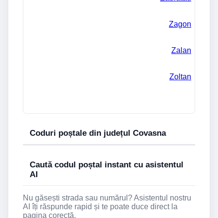
Zagon
Zalan
Zoltan
Coduri poștale din județul Covasna
Denumire
Județ
Oraș
Cod poștal
Caută codul poștal instant cu asistentul
AI
Nu găsești strada sau numărul? Asistentul nostru
AI îți răspunde rapid și te poate duce direct la
pagina corectă.