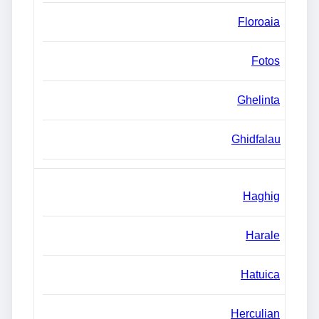
Floroaia
Fotos
Ghelinta
Ghidfalau
Haghig
Harale
Hatuica
Herculian