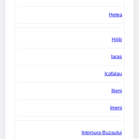
Hetea
Hilib
Iaras
Icafalau
Ilieni
Imeni
Intorsura-Buzaului