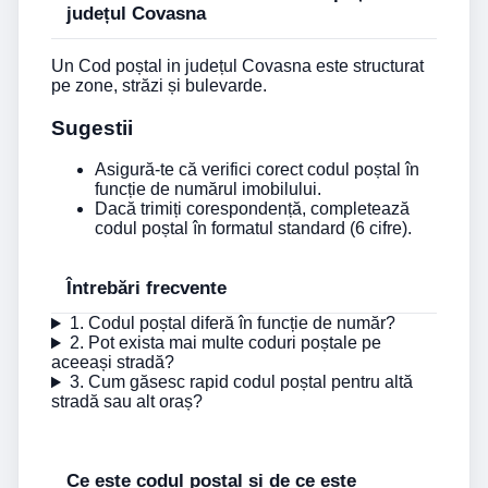
județul Covasna
Un Cod poștal in județul Covasna este structurat
pe zone, străzi și bulevarde.
Sugestii
Asigură-te că verifici corect codul poștal în
funcție de numărul imobilului.
Dacă trimiți corespondență, completează
codul poștal în formatul standard (6 cifre).
Întrebări frecvente
1. Codul poștal diferă în funcție de număr?
2. Pot exista mai multe coduri poștale pe
aceeași stradă?
3. Cum găsesc rapid codul poștal pentru altă
stradă sau alt oraș?
Ce este codul poștal și de ce este