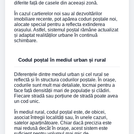
diferite față de casele din aceeași zonă.
În cazul cartierelor noi sau al dezvoltărilor
imobiliare recente, pot apărea coduri poștale noi,
alocate special pentru a reflecta extinderea
orașului. Astfel, sistemul poștal rămâne actualizat
și adaptat realităților urbane în continuă
schimbare.
Codul poștal în mediul urban și rural
Diferențele dintre mediul urban și cel rural se
reflectă și în structura codurilor poștale. În orașe,
codurile sunt mult mai detaliate, tocmai pentru a
face față densității mari de populație și clădiri.
Fiecare stradă sau porțiune de stradă poate avea
un cod unic.
În mediul rural, codul poștal este, de obicei,
asociat întregii localități sau, în unele cazuri,
satelor aparținătoare. Chiar dacă precizia este
mai redusă decât în orașe, acest sistem este
suficient pentru volumul mai mic de