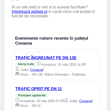
Ai un site web si vrei si tu aceeas facilitate?
Integrează widget-ul
si cauta orice cod poștal in
functie de necesitate.
Evenimente rutiere recente în județul
Covasna
TRAFIC ÎNGREUNAT PE DN 13E
|
Alerta trafic
Actualizat: 26 Iulie 2026 14:30
|
Județ:
Covasna
Drum: - DN 13E Sfântu Gheorghe – Feldioara
TRAFIC OPRIT PE DN 11
Transport agabaritic
|
|
Actualizat: 16 Iulie 2026 07:00
Județ:
Covasna
Drum: - DN 11