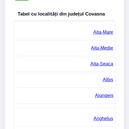
Tabel cu localități din județul Covasna
Aita-Mare
Aita-Medie
Aita-Seaca
Albis
Alungeni
Anghelus