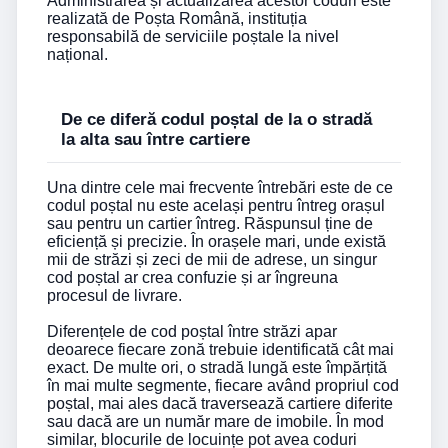
Administrarea și actualizarea acestor coduri este
realizată de Poșta Română, instituția
responsabilă de serviciile poștale la nivel
național.
De ce diferă codul poștal de la o stradă
la alta sau între cartiere
Una dintre cele mai frecvente întrebări este de ce
codul poștal nu este același pentru întreg orașul
sau pentru un cartier întreg. Răspunsul ține de
eficiență și precizie. În orașele mari, unde există
mii de străzi și zeci de mii de adrese, un singur
cod poștal ar crea confuzie și ar îngreuna
procesul de livrare.
Diferențele de cod poștal între străzi apar
deoarece fiecare zonă trebuie identificată cât mai
exact. De multe ori, o stradă lungă este împărțită
în mai multe segmente, fiecare având propriul cod
poștal, mai ales dacă traversează cartiere diferite
sau dacă are un număr mare de imobile. În mod
similar, blocurile de locuințe pot avea coduri