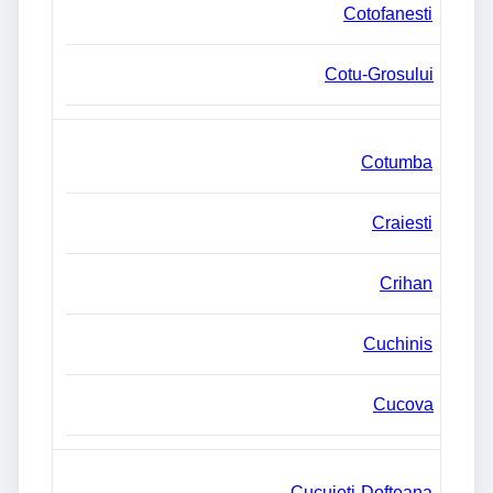
Cotofanesti
Cotu-Grosului
Cotumba
Craiesti
Crihan
Cuchinis
Cucova
Cucuieti-Dofteana