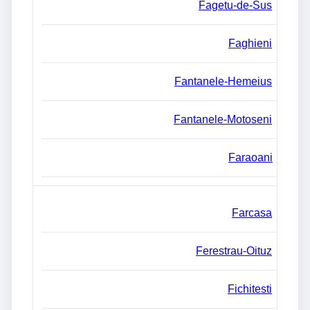
Fagetu-de-Sus
Faghieni
Fantanele-Hemeius
Fantanele-Motoseni
Faraoani
Farcasa
Ferestrau-Oituz
Fichitesti