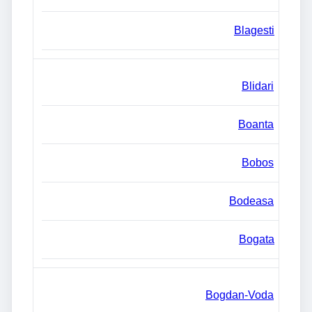
Blagesti
Blidari
Boanta
Bobos
Bodeasa
Bogata
Bogdan-Voda