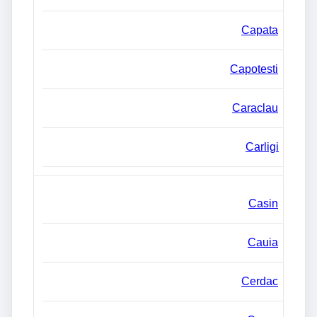
Capata
Capotesti
Caraclau
Carligi
Casin
Cauia
Cerdac