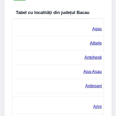
Tabel cu localități din județul Bacau
Agas
Albele
Antohesti
Apa-Asau
Ardeoani
Arini