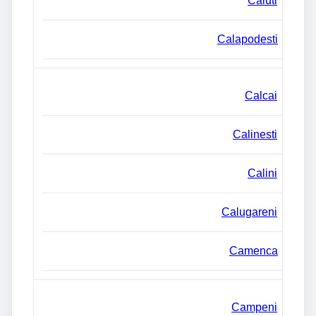
Caiuti
Calapodesti
Calcai
Calinesti
Calini
Calugareni
Camenca
Campeni