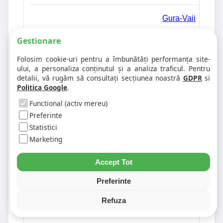
Gura-Vaii
Gestionare
Gura-Vaii-Racova
Folosim cookie-uri pentru a îmbunătăți performanța site-
ului, a personaliza conținutul și a analiza traficul. Pentru
detalii, vă rugăm să consultați secțiunea noastră
GDPR
si
Gutinas
Politica Google
.
Functional (activ mereu)
Haghiac-Dofteana
Preferinte
Statistici
Marketing
Haghiac-Rachitoasa
Accept Tot
Haineala
Preferinte
Halmacioaia
Refuza