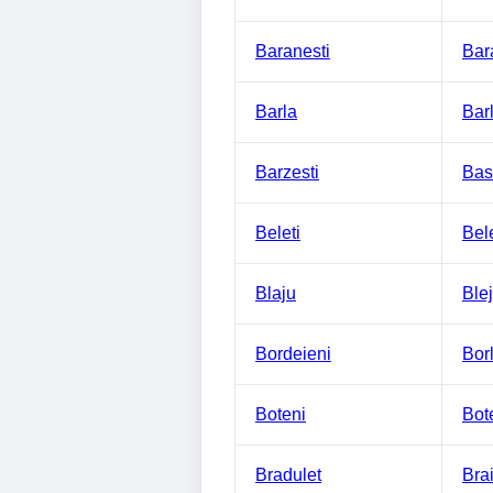
Baranesti
Bar
Barla
Bar
Barzesti
Bas
Beleti
Bel
Blaju
Ble
Bordeieni
Borl
Boteni
Bote
Bradulet
Brai