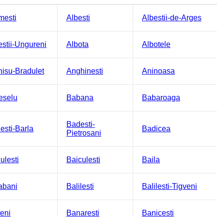
mesti
Albesti
Albestii-de-Arges
estii-Ungureni
Albota
Albotele
nisu-Bradulet
Anghinesti
Aninoasa
eselu
Babana
Babaroaga
Badesti-
esti-Barla
Badicea
Pietrosani
ulesti
Baiculesti
Baila
abani
Balilesti
Balilesti-Tigveni
teni
Banaresti
Banicesti