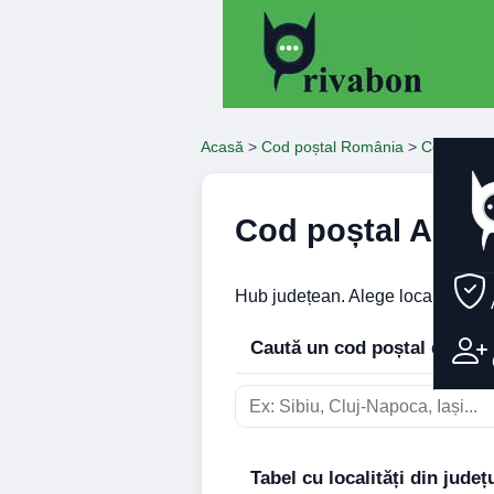
Acasă
>
Cod poștal România
>
Coduri Po
Cod poștal Arges
Hub județean. Alege localitatea ș
Caută un cod poștal din loca
Tabel cu localități din județ