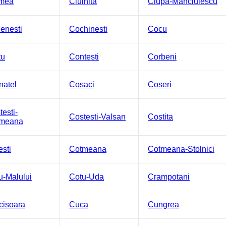
mea
Ciulnita
Ciupa-Manciulescu
enesti
Cochinesti
Cocu
tu
Contesti
Corbeni
natel
Cosaci
Coseri
esti-
Costesti-Valsan
Costita
meana
esti
Cotmeana
Cotmeana-Stolnici
u-Malului
Cotu-Uda
Crampotani
cisoara
Cuca
Cungrea