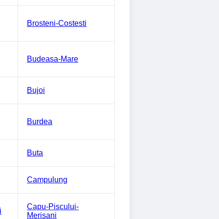
Brosteni-Costesti
Budeasa-Mare
Bujoi
Burdea
Buta
Campulung
Capu-Piscului-
i
Merisani