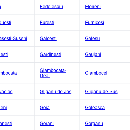
a
Fedelesoiu
Florieni
duesti
Furesti
Furnicosi
asesti-Suseni
Galcesti
Galesu
esti
Gardinesti
Gaujani
Glambocata-
mbocata
Glambocel
Deal
vacioc
Gliganu-de-Jos
Gliganu-de-Sus
eni
Goia
Goleasca
anesti
Gorani
Gorganu