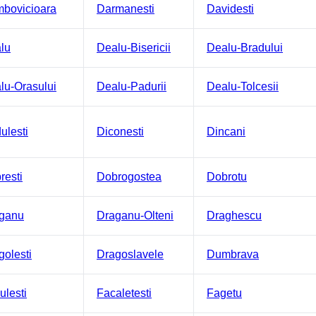
bovicioara
Darmanesti
Davidesti
lu
Dealu-Bisericii
Dealu-Bradului
lu-Orasului
Dealu-Padurii
Dealu-Tolcesii
ulesti
Diconesti
Dincani
resti
Dobrogostea
Dobrotu
ganu
Draganu-Olteni
Draghescu
golesti
Dragoslavele
Dumbrava
ulesti
Facaletesti
Fagetu