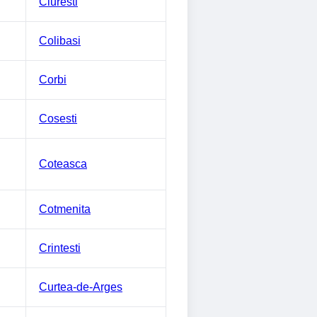
Ciuresti
Colibasi
Corbi
Cosesti
Coteasca
Cotmenita
Crintesti
Curtea-de-Arges