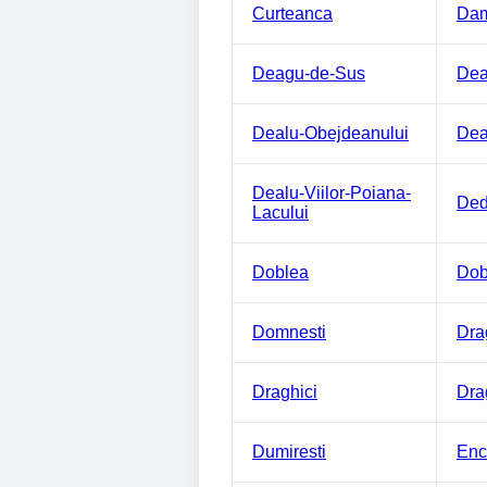
Curteanca
Dam
Deagu-de-Sus
Dea
Dealu-Obejdeanului
Dea
Dealu-Viilor-Poiana-
Ded
Lacului
Doblea
Dob
Domnesti
Dra
Draghici
Dra
Dumiresti
Enc