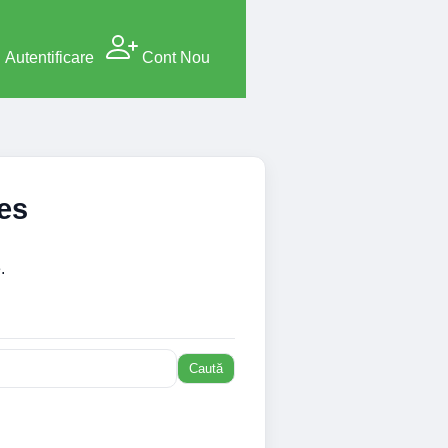
Autentificare
Cont Nou
ges
.
Caută