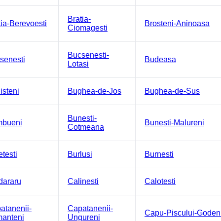
Bratia-
tia-Berevoesti
Brosteni-Aninoasa
Ciomagesti
Bucsenesti-
senesti
Budeasa
Lotasi
isteni
Bughea-de-Jos
Bughea-de-Sus
Bunesti-
bueni
Bunesti-Malureni
Cotmeana
testi
Burlusi
Burnesti
dararu
Calinesti
Calotesti
atanenii-
Capatanenii-
Capu-Piscului-Goden
anteni
Ungureni