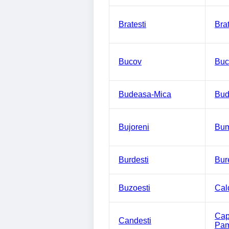
Bratesti
Bra
Bucov
Buc
Budeasa-Mica
Bud
Bujoreni
Bum
Burdesti
Bure
Buzoesti
Cal
Cap
Candesti
Pam