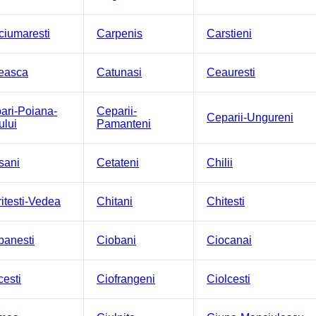
ciumaresti
Carpenis
Carstieni
easca
Catunasi
Ceauresti
ari-Poiana-
Ceparii-
Ceparii-Ungureni
ului
Pamanteni
sani
Cetateni
Chilii
ritesti-Vedea
Chitani
Chitesti
banesti
Ciobani
Ciocanai
cesti
Ciofrangeni
Ciolcesti