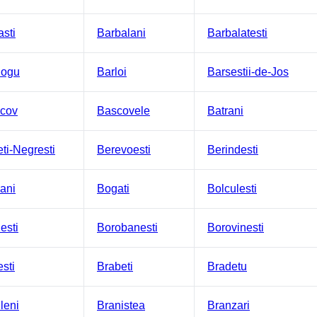
asti
Barbalani
Barbalatesti
logu
Barloi
Barsestii-de-Jos
cov
Bascovele
Batrani
eti-Negresti
Berevoesti
Berindesti
jani
Bogati
Bolculesti
esti
Borobanesti
Borovinesti
sti
Brabeti
Bradetu
leni
Branistea
Branzari