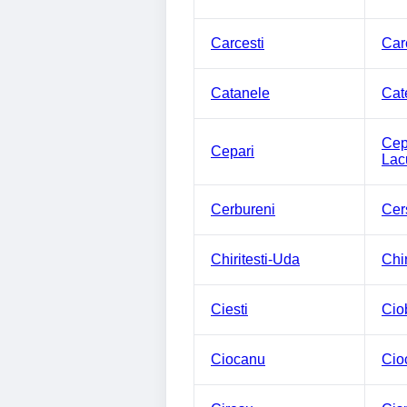
Carcesti
Car
Catanele
Cat
Cep
Cepari
Lac
Cerbureni
Cer
Chiritesti-Uda
Chi
Ciesti
Cio
Ciocanu
Cio