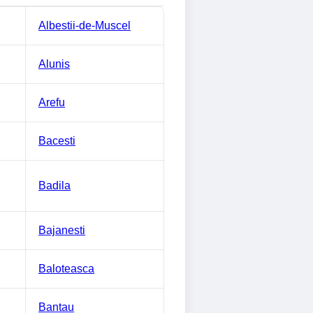
Albestii-de-Muscel
Alunis
Arefu
Bacesti
Badila
Bajanesti
Baloteasca
Bantau