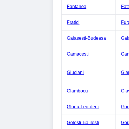
Fantanea
Fat
Fratici
Fur
Galasesti-Budeasa
Gal
Gamacesti
Gan
Giuclani
Gla
Glambocu
Gla
Glodu-Leordeni
God
Golesti-Balilesti
Gor