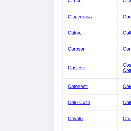
Ciresu
Cis
Clucereasa
Coc
Colnic
Col
Corbsori
Cor
Cost
Costesti
Cot
Cotenesti
Cot
Cotu-Cuca
Cot
Crivatu
Cru