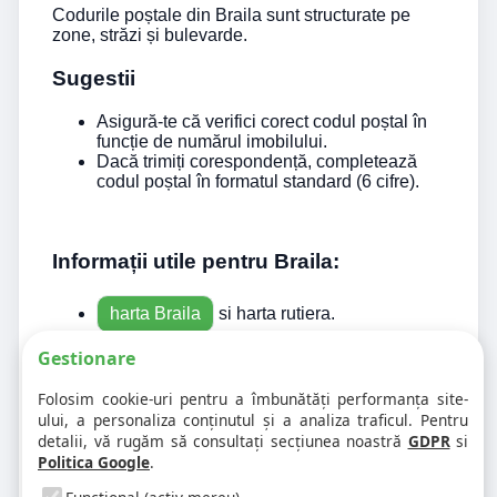
Codurile poștale din Braila sunt structurate pe
zone, străzi și bulevarde.
Sugestii
Asigură-te că verifici corect codul poștal în
funcție de numărul imobilului.
Dacă trimiți corespondență, completează
codul poștal în formatul standard (6 cifre).
Informații utile pentru Braila:
harta Braila
si harta rutiera.
Parcări Braila
utile pentru calatorii.
Gestionare
Inainte sa pleci din Braila acceseaza
Folosim cookie-uri pentru a îmbunătăți performanța site-
Verificare Rovinieta
online pentru a evita
ului, a personaliza conținutul și a analiza traficul. Pentru
amenzi.
detalii, vă rugăm să consultați secțiunea noastră
GDPR
si
Politica Google
.