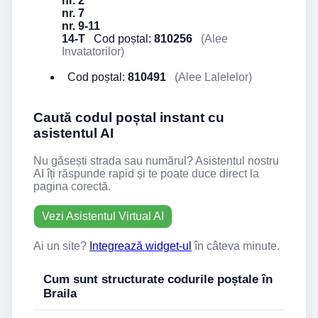
nr. 2
nr. 7
nr. 9-11
14-T
Cod poștal:
810256
(Alee
Invatatorilor)
Cod poștal:
810491
(Alee Lalelelor)
Caută codul poștal instant cu
asistentul AI
Nu găsești strada sau numărul? Asistentul nostru
AI îți răspunde rapid și te poate duce direct la
pagina corectă.
Vezi Asistentul Virtual AI
Ai un site?
Integrează widget-ul
în câteva minute.
Cum sunt structurate codurile poștale în
Braila