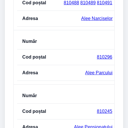
810488
810489
810491
Alee Narciselor
810296
Alee Parcului
810245
Alee Pensionatului