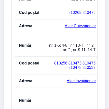
810269
810473
Alee Cutezatorilor
nr. 1-5; 4-8 ; nr. 13-T ; nr. 2 ;
nr. 7 ; nr. 9-11; 14-T
810256
810473
810475
810478
810532
Alee Invatatorilor