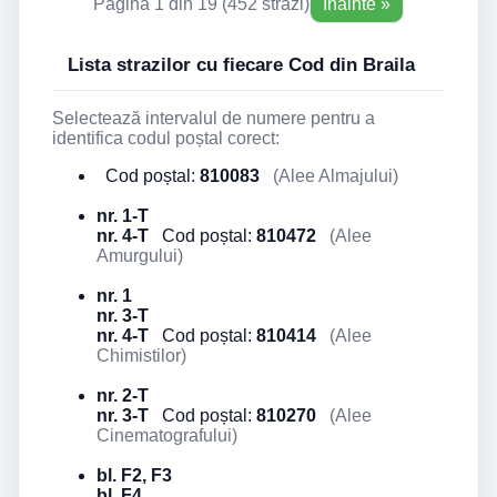
Pagina 1 din 19 (452 străzi)
Înainte »
Lista strazilor cu fiecare Cod din Braila
Selectează intervalul de numere pentru a
identifica codul poștal corect:
Cod poștal:
810083
(Alee Almajului)
nr. 1-T
nr. 4-T
Cod poștal:
810472
(Alee
Amurgului)
nr. 1
nr. 3-T
nr. 4-T
Cod poștal:
810414
(Alee
Chimistilor)
nr. 2-T
nr. 3-T
Cod poștal:
810270
(Alee
Cinematografului)
bl. F2, F3
bl. F4