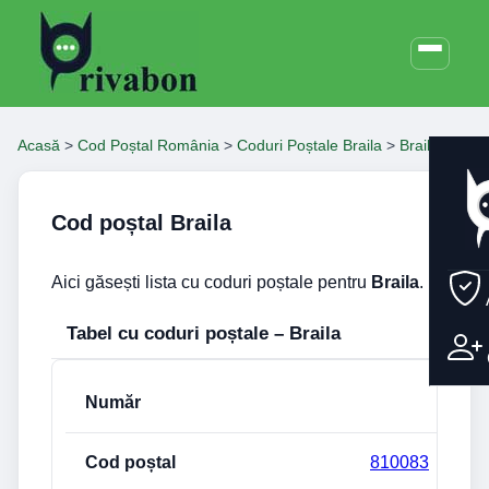
Acasă
>
Cod Poștal România
>
Coduri Poștale Braila
>
Braila
Cod poștal Braila
Aici găsești lista cu coduri poștale pentru
Braila
.
Tabel cu coduri poștale – Braila
Număr
Cod poștal
Stradă
810083