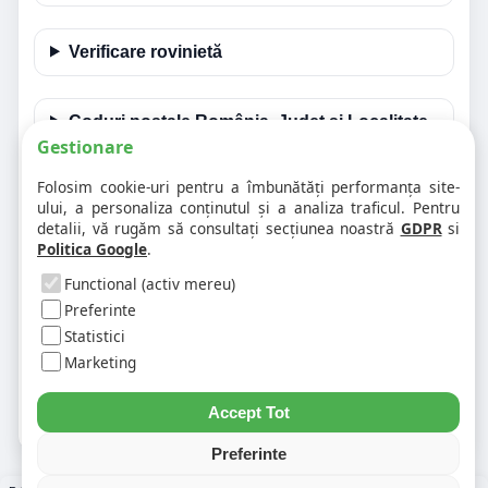
Verificare rovinietă
Coduri poștale România, Judet și Localitate
Gestionare
Folosim cookie-uri pentru a îmbunătăți performanța site-
Întrebări frecvente despre acest eveniment
ului, a personaliza conținutul și a analiza traficul. Pentru
detalii, vă rugăm să consultați secțiunea noastră
GDPR
si
Politica Google
.
❓ Ce drum este afectat?
Functional (activ mereu)
Preferinte
❓ Cât timp poate dura restricția?
Statistici
Marketing
❓ Unde verific alte evenimente din zonă?
Accept Tot
Preferinte