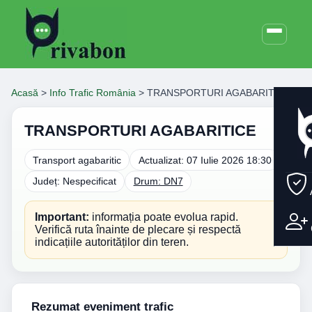
Acasă
>
Info Trafic România
>
TRANSPORTURI AGABARITICE
TRANSPORTURI AGABARITICE
Transport agabaritic
Actualizat: 07 Iulie 2026 18:30
Județ: Nespecificat
Drum: DN7
Important:
informația poate evolua rapid.
Verifică ruta înainte de plecare și respectă
indicațiile autorităților din teren.
Rezumat eveniment trafic