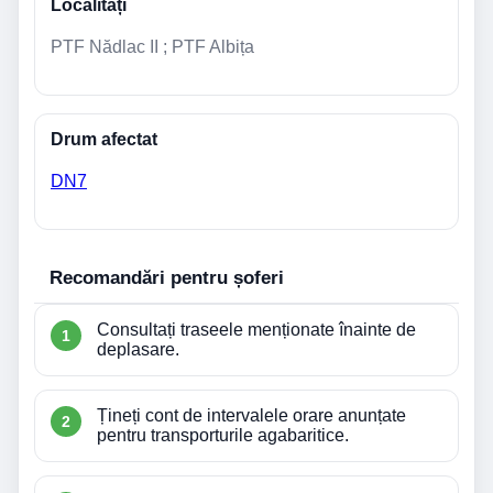
Localități
PTF Nădlac II ; PTF Albița
Drum afectat
DN7
Recomandări pentru șoferi
Consultați traseele menționate înainte de
deplasare.
Țineți cont de intervalele orare anunțate
pentru transporturile agabaritice.