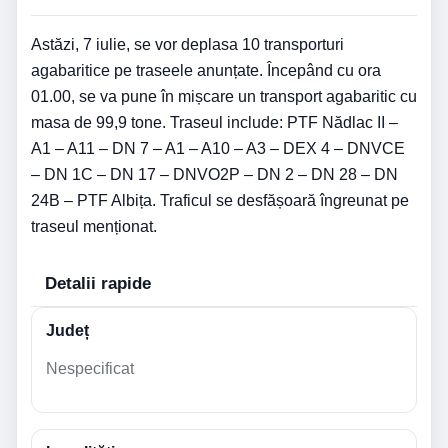
Astăzi, 7 iulie, se vor deplasa 10 transporturi
agabaritice pe traseele anunțate. Începând cu ora
01.00, se va pune în mișcare un transport agabaritic cu
masa de 99,9 tone. Traseul include: PTF Nădlac II –
A1 – A11 – DN 7 – A1 – A10 – A3 – DEX 4 – DNVCE
– DN 1C – DN 17 – DNVO2P – DN 2 – DN 28 – DN
24B – PTF Albița. Traficul se desfășoară îngreunat pe
traseul menționat.
Detalii rapide
Județ
Nespecificat