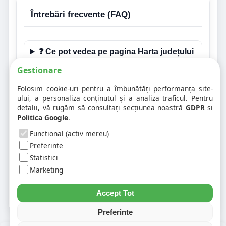
Întrebări frecvente (FAQ)
❓ Ce pot vedea pe pagina Harta județului
Suceava?
Gestionare
Folosim cookie-uri pentru a îmbunătăți performanța site-
❓ Este aceasta și o pagină de hartă
ului, a personaliza conținutul și a analiza traficul. Pentru
rutieră pentru județul Suceava?
detalii, vă rugăm să consultați secțiunea noastră
GDPR
si
Politica Google
.
❓ Pot ajunge de aici la paginile
Functional (activ mereu)
localităților?
Preferinte
Statistici
❓ Unde găsesc codurile poștale și
Marketing
distanțele rutiere?
Accept Tot
Preferinte