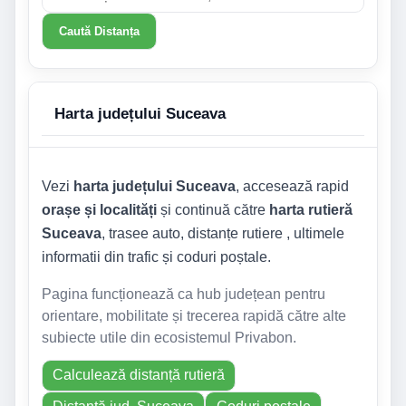
Caută Distanța
Harta județului Suceava
Vezi
harta județului Suceava
, accesează rapid
orașe și localități
și continuă către
harta rutieră
Suceava
, trasee auto, distanțe rutiere , ultimele
informatii din trafic și coduri poștale.
Pagina funcționează ca hub județean pentru
orientare, mobilitate și trecerea rapidă către alte
subiecte utile din ecosistemul Privabon.
Calculează distanță rutieră