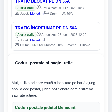
TRAFIC BLOCAT PE DN 56A
|
Alerta trafic
Actualizat: 01 Iulie 2026 10:30
|
Județ:
Mehedinți
Drum: - DN 56A
TRAFIC ÎNGREUNAT PE DN 56A
|
Alerta trafic
Actualizat: 26 Iunie 2026 12:20
|
Județ:
Mehedinți
Drum: - DN 56A Drobeta Turnu Severin – Hinova
Coduri poștale și pagini utile
Mulți utilizatori care caută o localitate pe hartă ajung
apoi la cod poștal, județ, poziționare administrativă
sau rute rutiere.
Coduri poștale județul Mehedinti