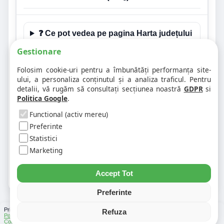
❓ Ce pot vedea pe pagina Harta județului
Mehedinti?
Gestionare
Folosim cookie-uri pentru a îmbunătăți performanța site-
❓ Este aceasta și o pagină de hartă
ului, a personaliza conținutul și a analiza traficul. Pentru
rutieră pentru județul Mehedinti?
detalii, vă rugăm să consultați secțiunea noastră
GDPR
si
Politica Google
.
❓ Pot ajunge de aici la paginile
Functional (activ mereu)
localităților?
Preferinte
Statistici
❓ Unde găsesc codurile poștale și
Marketing
distanțele rutiere?
Accept Tot
Preferinte
Prin folosirea Chat-ului Privabon, intelegem ca esti de acord cu
Termenii si conditiile
si
Refuza
Politica de confidentialitate
. | Vezi si
Testele
facute
Ce urmeaza
si
Asistenti Virtuali
|
Cod Postal
|
Distante Rutiere
|
Info Trafic
|
Harta Romania
|
Lista Parcări