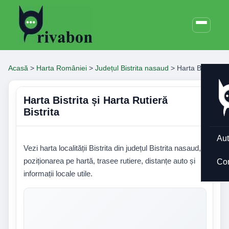
Acasă
>
Harta României
>
Județul Bistrita nasaud
>
Harta Bistrita
Harta Bistrita și Harta Rutieră
Bistrita
Aut
Vezi harta localității Bistrita din județul Bistrita nasaud,
poziționarea pe hartă, trasee rutiere, distanțe auto și
Co
informații locale utile.