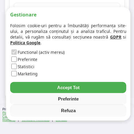
❓ Este aceasta și o pagină de hartă
Gestionare
rutieră pentru Bistrita?
Folosim cookie-uri pentru a îmbunătăți performanța site-
ului, a personaliza conținutul și a analiza traficul. Pentru
❓ Pot calcula distanțe rutiere din Bistrita?
detalii, vă rugăm să consultați secțiunea noastră
GDPR
si
Politica Google
.
❓ Unde găsesc codul poștal pentru
Functional (activ mereu)
Bistrita?
Preferinte
Statistici
❓ Ce alte informații locale vor fi
Marketing
disponibile pentru Bistrita?
Accept Tot
Preferinte
Prin folosirea Chat-ului Privabon, intelegem ca esti de acord cu
Termenii si conditiile
si
Refuza
Politica de confidentialitate
. | Vezi si
Testele
facute
Ce urmeaza
si
Asistenti Virtuali
|
Cod Postal
|
Distante Rutiere
|
Info Trafic
|
Harta Romania
|
Lista Parcări
România
|
Verificare Rovinieta
|
Contact