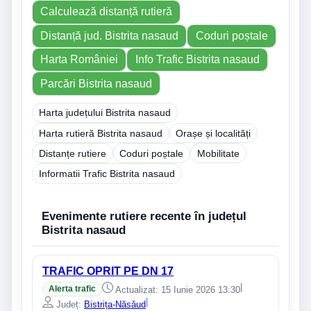
Calculează distanță rutieră
Distanță jud. Bistrita nasaud
Coduri poștale
Harta României
Info Trafic Bistrita nasaud
Parcări Bistrita nasaud
Harta județului Bistrita nasaud
Harta rutieră Bistrita nasaud
Orașe și localități
Distanțe rutiere
Coduri poștale
Mobilitate
Informatii Trafic Bistrita nasaud
Evenimente rutiere recente în județul
Bistrita nasaud
TRAFIC OPRIT PE DN 17
|
Alerta trafic
Actualizat: 15 Iunie 2026 13:30
|
Județ:
Bistrița-Năsăud