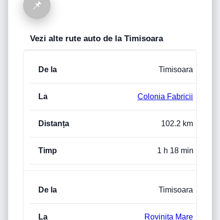
📌
Vezi alte rute auto de la Timisoara
De La
La
Distanța rutieră (km)
Timp e
Timisoara
Colonia Fabricii
102.2 km
1 h 18 min
Timisoara
Rovinița Mare