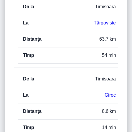
Timisoara
Târgoviște
63.7 km
54 min
Timisoara
Giroc
8.6 km
14 min