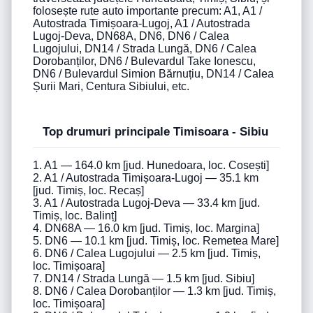
folosește rute auto importante precum: A1, A1 /
Autostrada Timișoara-Lugoj, A1 / Autostrada
Lugoj-Deva, DN68A, DN6, DN6 / Calea
Lugojului, DN14 / Strada Lungă, DN6 / Calea
Dorobanților, DN6 / Bulevardul Take Ionescu,
DN6 / Bulevardul Simion Bărnuțiu, DN14 / Calea
Șurii Mari, Centura Sibiului, etc.
Top drumuri principale Timisoara - Sibiu
1. A1 — 164.0 km [jud. Hunedoara, loc. Cosești]
2. A1 / Autostrada Timișoara-Lugoj — 35.1 km
[jud. Timiș, loc. Recaș]
3. A1 / Autostrada Lugoj-Deva — 33.4 km [jud.
Timiș, loc. Balinț]
4. DN68A — 16.0 km [jud. Timiș, loc. Margina]
5. DN6 — 10.1 km [jud. Timiș, loc. Remetea Mare]
6. DN6 / Calea Lugojului — 2.5 km [jud. Timiș,
loc. Timișoara]
7. DN14 / Strada Lungă — 1.5 km [jud. Sibiu]
8. DN6 / Calea Dorobanților — 1.3 km [jud. Timiș,
loc. Timișoara]