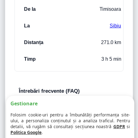
Timisoara
Sibiu
271.0 km
3 h 5 min
Întrebări frecvente (FAQ)
❓ Câți kilometri sunt între Timisoara si Sibiu ?
Gestionare
❓ Care este durata estimată a traseului dintre
Folosim cookie-uri pentru a îmbunătăți performanța site-
Timisoara si Sibiu?
ului, a personaliza conținutul și a analiza traficul. Pentru
❓ Ce consum de carburant este estimat pentru
detalii, vă rugăm să consultați secțiunea noastră
GDPR
si
traseul Timisoara - Sibiu?
Politica Google
.