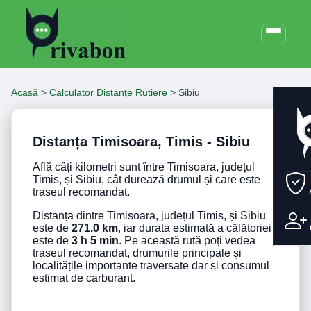
Acasă
>
Calculator Distanțe Rutiere
>
Sibiu
Distanța Timisoara, Timis - Sibiu
Află câți kilometri sunt între Timisoara, județul
Timis, și Sibiu, cât durează drumul și care este
traseul recomandat.
Distanța dintre Timisoara, județul Timis, și Sibiu
este de
271.0 km
, iar durata estimată a călătoriei
este de
3 h 5 min
. Pe această rută poți vedea
traseul recomandat, drumurile principale și
localitățile importante traversate dar si consumul
estimat de carburant.