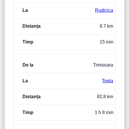
Rudicica
8.7 km
15 min
Timisoara
Topla
82.8 km
1 h 8 min