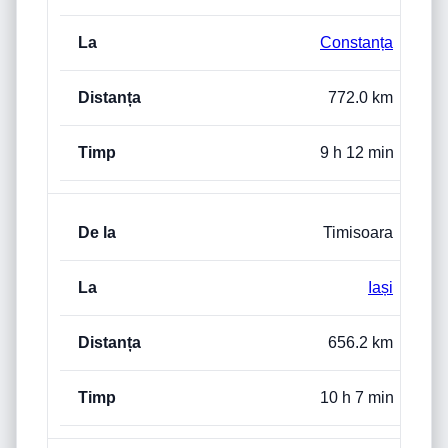
Constanța
772.0 km
9 h 12 min
Timisoara
Iași
656.2 km
10 h 7 min