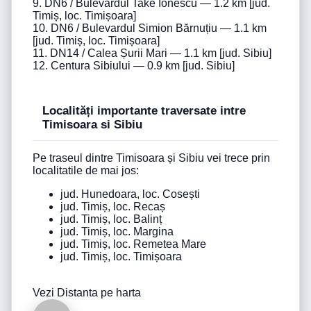
9. DN6 / Bulevardul Take Ionescu — 1.2 km [jud.
Timiș, loc. Timișoara]
10. DN6 / Bulevardul Simion Bărnuțiu — 1.1 km
[jud. Timiș, loc. Timișoara]
11. DN14 / Calea Șurii Mari — 1.1 km [jud. Sibiu]
12. Centura Sibiului — 0.9 km [jud. Sibiu]
Localități importante traversate intre
Timisoara si Sibiu
Pe traseul dintre Timisoara și Sibiu vei trece prin
localitatile de mai jos:
jud. Hunedoara, loc. Cosești
jud. Timiș, loc. Recaș
jud. Timiș, loc. Balinț
jud. Timiș, loc. Margina
jud. Timiș, loc. Remetea Mare
jud. Timiș, loc. Timișoara
Vezi Distanta pe harta