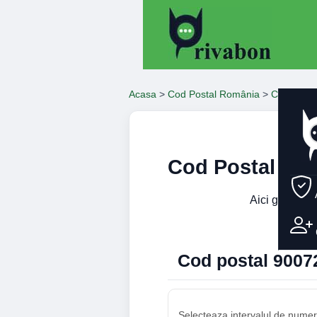
Acasa
>
Cod Postal România
>
Constanta
Cod Postal 90
Aici gasesti 
Cod postal 90072
Selecteaza intervalul de numere