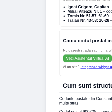
Ignat Grigore, Capitan
–
Mihai Viteazu Nr. 1
– cod
Tomis Nr. 51-57, 61-69
–
Traian Nr. 43-53; 26-28
–
Cauta codul postal in
Nu gasesti strada sau numarul? 
Vezi Asistentul Virtual AI
Ai un site?
Integreaza widget-u
Cum sunt structu
Codurile postale din Constanta
multe strazi.
Codul postal 900725 acopera St