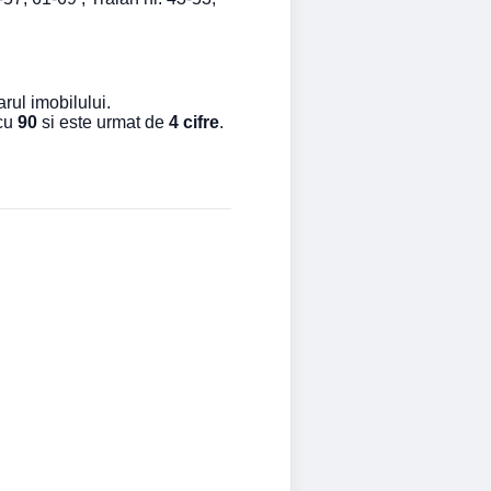
rul imobilului.
 cu
90
si este urmat de
4 cifre
.