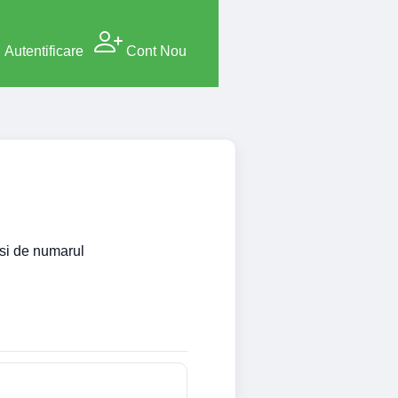
Autentificare
Cont Nou
i si de numarul