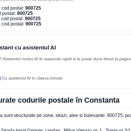
 cod postal:
900725
 postal:
900725
 cod postal:
900725
 cod postal:
900725
stant cu asistentul AI
Asistentul nostru AI îți raspunde rapid si te poate duce direct la pagin
l
Cu asistentul AI în câteva minute.
rate codurile postale în Constanta
 sunt structurate pe zone, strazi, alee si bulevarde. 900725, po
rada Ignat Grigore, capitan , Mihai Viteazu nr. 1 , Tomis nr. 51-