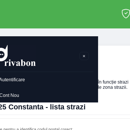
>
Constanta
>
900725
✕
0725 Constanta
Autentificare
codul postal pentru
900725
din Constanta, afisat în funcție straz
imobilului. Codul postal poate diferi în funcție de zona strazii.
Cont Nou
5 Constanta - lista strazi
 pentru a identifica codul postal corect: