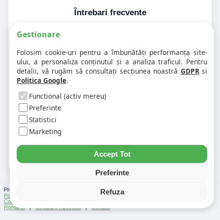
Întrebari frecvente
Gestionare
1. Codul postal pe 900711 difera în
Folosim cookie-uri pentru a îmbunătăți performanța site-
funcție de numar?
ului, a personaliza conținutul și a analiza traficul. Pentru
detalii, vă rugăm să consultați secțiunea noastră
GDPR
si
Politica Google
.
2. Pot exista mai multe coduri postale
pe aceeasi strada?
Functional (activ mereu)
Preferinte
Statistici
3. Cum gasesc rapid codul postal
pentru alta strada sau alt oras?
Marketing
Accept Tot
Preferinte
Prin folosirea Chat-ului Privabon, intelegem ca esti de acord cu
Termenii si conditiile
si
Refuza
Politica de confidentialitate
. | Vezi si
Testele
facute
Ce urmeaza
si
Asistenti Virtuali
|
Cod Postal
|
Distante Rutiere
|
Info Trafic
|
Harta Romania
|
Lista Parcări
România
|
Verificare Rovinieta
|
Contact