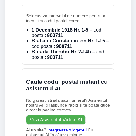
Selecteaza intervalul de numere pentru a
identifica codul postal corect:
1 Decembrie 1918 Nr. 1-5
– cod
postal:
900711
Bratianu Constantin Ion Nr. 1-15
–
cod postal:
900711
Burada Theodor Nr. 2-14b
– cod
postal:
900711
Cauta codul postal instant cu
asistentul AI
Nu gasesti strada sau numarul? Asistentul
nostru AI îți raspunde rapid si te poate duce
direct la pagina corecta.
Vezi Asistentul Virtual AI
Ai un site?
Integreaza widget-ul
Cu
asistentul AI în câteva minute.