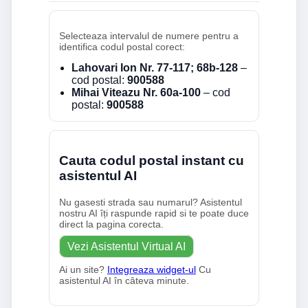
Selecteaza intervalul de numere pentru a
identifica codul postal corect:
Lahovari Ion Nr. 77-117; 68b-128
–
cod postal:
900588
Mihai Viteazu Nr. 60a-100
– cod
postal:
900588
Cauta codul postal instant cu
asistentul AI
Nu gasesti strada sau numarul? Asistentul
nostru AI îți raspunde rapid si te poate duce
direct la pagina corecta.
Vezi Asistentul Virtual AI
Ai un site?
Integreaza widget-ul
Cu
asistentul AI în câteva minute.