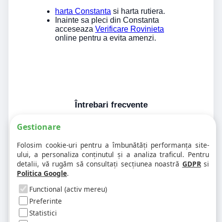
harta Constanta
si harta rutiera.
Inainte sa pleci din Constanta
acceseaza
Verificare Rovinieta
online pentru a evita amenzi.
Întrebari frecvente
Gestionare
1. Codul postal pe 900588 difera în
Folosim cookie-uri pentru a îmbunătăți performanța site-
funcție de numar?
ului, a personaliza conținutul și a analiza traficul. Pentru
detalii, vă rugăm să consultați secțiunea noastră
GDPR
si
Politica Google
.
2. Pot exista mai multe coduri postale
pe aceeasi strada?
Functional (activ mereu)
Preferinte
Statistici
3. Cum gasesc rapid codul postal
pentru alta strada sau alt oras?