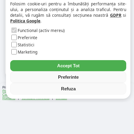
1. Codul postal pe 900462 difera în
Folosim cookie-uri pentru a îmbunătăți performanța site-
funcție de numar?
ului, a personaliza conținutul și a analiza traficul. Pentru
detalii, vă rugăm să consultați secțiunea noastră
GDPR
si
Politica Google
.
2. Pot exista mai multe coduri postale
pe aceeasi strada?
Functional (activ mereu)
Preferinte
Statistici
3. Cum gasesc rapid codul postal
pentru alta strada sau alt oras?
Marketing
Accept Tot
Preferinte
Prin folosirea Chat-ului Privabon, intelegem ca esti de acord cu
Termenii si conditiile
si
Refuza
Politica de confidentialitate
. | Vezi si
Testele
facute
Ce urmeaza
si
Asistenti Virtuali
|
Cod Postal
|
Distante Rutiere
|
Info Trafic
|
Harta Romania
|
Lista Parcări
România
|
Verificare Rovinieta
|
Contact