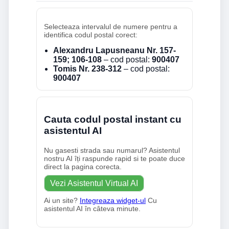
Selecteaza intervalul de numere pentru a
identifica codul postal corect:
Alexandru Lapusneanu Nr. 157-
159; 106-108
– cod postal:
900407
Tomis Nr. 238-312
– cod postal:
900407
Cauta codul postal instant cu
asistentul AI
Nu gasesti strada sau numarul? Asistentul
nostru AI îți raspunde rapid si te poate duce
direct la pagina corecta.
Vezi Asistentul Virtual AI
Ai un site?
Integreaza widget-ul
Cu
asistentul AI în câteva minute.