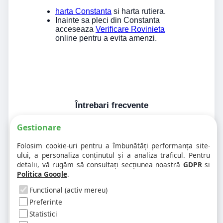
harta Constanta
si harta rutiera.
Inainte sa pleci din Constanta
acceseaza
Verificare Rovinieta
online pentru a evita amenzi.
Întrebari frecvente
Gestionare
1. Codul postal pe 900407 difera în
Folosim cookie-uri pentru a îmbunătăți performanța site-
funcție de numar?
ului, a personaliza conținutul și a analiza traficul. Pentru
detalii, vă rugăm să consultați secțiunea noastră
GDPR
si
Politica Google
.
2. Pot exista mai multe coduri postale
pe aceeasi strada?
Functional (activ mereu)
Preferinte
Statistici
3. Cum gasesc rapid codul postal
pentru alta strada sau alt oras?