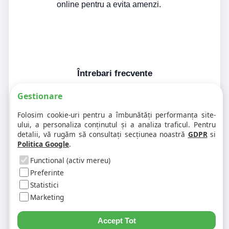
online pentru a evita amenzi.
Întrebari frecvente
Gestionare
1. Codul postal pe 900364 difera în
Folosim cookie-uri pentru a îmbunătăți performanța site-
funcție de numar?
ului, a personaliza conținutul și a analiza traficul. Pentru
detalii, vă rugăm să consultați secțiunea noastră
GDPR
si
Politica Google
.
2. Pot exista mai multe coduri postale
pe aceeasi strada?
Functional (activ mereu)
Preferinte
Statistici
3. Cum gasesc rapid codul postal
pentru alta strada sau alt oras?
Marketing
Accept Tot