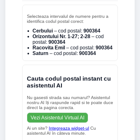
Selecteaza intervalul de numere pentru a
identifica codul postal corect:
Cerbului
– cod postal:
900364
Orizontului Nr. 1-27; 2-28
– cod
postal:
900364
Racovita Emil
– cod postal:
900364
Saturn
– cod postal:
900364
Cauta codul postal instant cu
asistentul AI
Nu gasesti strada sau numarul? Asistentul
nostru AI îți raspunde rapid si te poate duce
direct la pagina corecta.
Vezi Asistentul Virtual AI
Ai un site?
Integreaza widget-ul
Cu
asistentul AI în câteva minute.