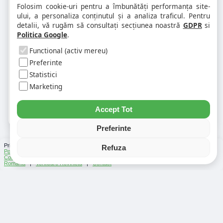
1. Codul postal pe 900345 difera în
Folosim cookie-uri pentru a îmbunătăți performanța site-
funcție de numar?
ului, a personaliza conținutul și a analiza traficul. Pentru
detalii, vă rugăm să consultați secțiunea noastră
GDPR
si
Politica Google
.
2. Pot exista mai multe coduri postale
pe aceeasi strada?
Functional (activ mereu)
Preferinte
Statistici
3. Cum gasesc rapid codul postal
pentru alta strada sau alt oras?
Marketing
Accept Tot
Preferinte
Prin folosirea Chat-ului Privabon, intelegem ca esti de acord cu
Termenii si conditiile
si
Refuza
Politica de confidentialitate
. | Vezi si
Testele
facute
Ce urmeaza
si
Asistenti Virtuali
|
Cod Postal
|
Distante Rutiere
|
Info Trafic
|
Harta Romania
|
Lista Parcări
România
|
Verificare Rovinieta
|
Contact