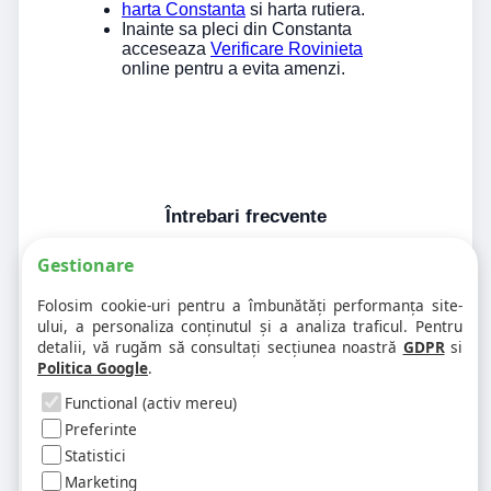
harta Constanta
si harta rutiera.
Inainte sa pleci din Constanta
acceseaza
Verificare Rovinieta
online pentru a evita amenzi.
Întrebari frecvente
Gestionare
1. Codul postal pe 900270 difera în
Folosim cookie-uri pentru a îmbunătăți performanța site-
funcție de numar?
ului, a personaliza conținutul și a analiza traficul. Pentru
detalii, vă rugăm să consultați secțiunea noastră
GDPR
si
Politica Google
.
2. Pot exista mai multe coduri postale
pe aceeasi strada?
Functional (activ mereu)
Preferinte
Statistici
3. Cum gasesc rapid codul postal
pentru alta strada sau alt oras?
Marketing