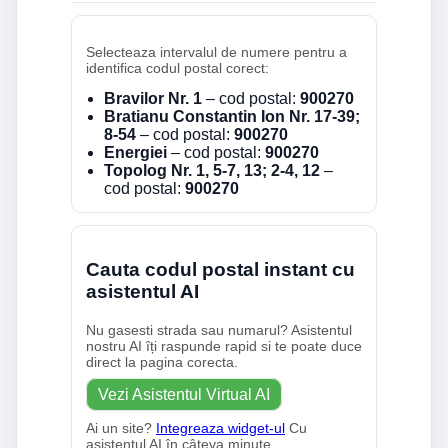
Selecteaza intervalul de numere pentru a
identifica codul postal corect:
Bravilor Nr. 1
– cod postal:
900270
Bratianu Constantin Ion Nr. 17-39;
8-54
– cod postal:
900270
Energiei
– cod postal:
900270
Topolog Nr. 1, 5-7, 13; 2-4, 12
–
cod postal:
900270
Cauta codul postal instant cu
asistentul AI
Nu gasesti strada sau numarul? Asistentul
nostru AI îți raspunde rapid si te poate duce
direct la pagina corecta.
Vezi Asistentul Virtual AI
Ai un site?
Integreaza widget-ul
Cu
asistentul AI în câteva minute.