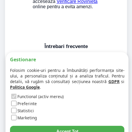
acceseaza
Verificare Rovinieta
online pentru a evita amenzi.
Întrebari frecvente
Gestionare
1. Codul postal pe 900130 difera în
Folosim cookie-uri pentru a îmbunătăți performanța site-
funcție de numar?
ului, a personaliza conținutul și a analiza traficul. Pentru
detalii, vă rugăm să consultați secțiunea noastră
GDPR
si
Politica Google
.
2. Pot exista mai multe coduri postale
pe aceeasi strada?
Functional (activ mereu)
Preferinte
Statistici
3. Cum gasesc rapid codul postal
pentru alta strada sau alt oras?
Marketing
Accept Tot