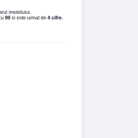
rul imobilului.
 cu
90
si este urmat de
4 cifre
.