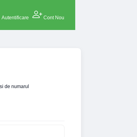
Autentificare
Cont Nou
i si de numarul