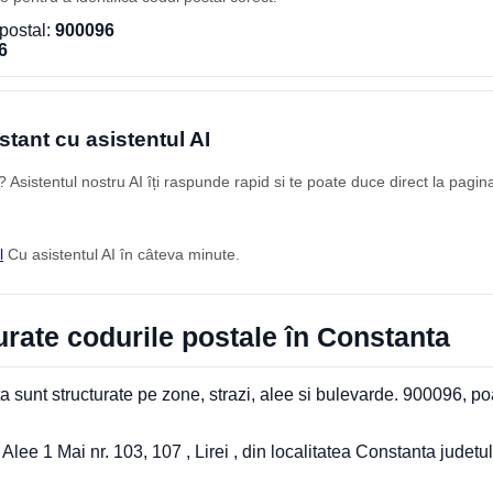
postal:
900096
6
stant cu asistentul AI
Asistentul nostru AI îți raspunde rapid si te poate duce direct la pagin
l
Cu asistentul AI în câteva minute.
rate codurile postale în Constanta
 sunt structurate pe zone, strazi, alee si bulevarde. 900096, po
ee 1 Mai nr. 103, 107 , Lirei , din localitatea Constanta judetu