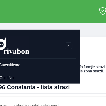
>
Constanta
>
900096
✕
0096 Constanta
Autentificare
codul postal pentru
900096
din Constanta, afisat în funcție straz
imobilului. Codul postal poate diferi în funcție de zona strazii.
Cont Nou
6 Constanta - lista strazi
 pentru a identifica codul postal corect: