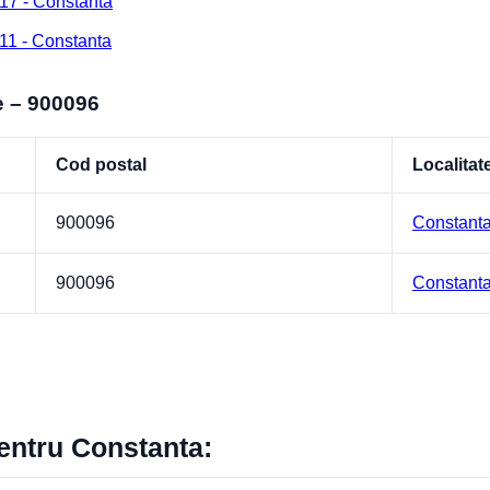
17 - Constanta
11 - Constanta
e – 900096
Cod postal
Localitat
900096
Constant
900096
Constant
pentru Constanta: