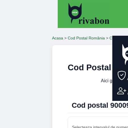
Acasa
>
Cod Postal România
>
Constanta
Cod Postal 90
Aici gasesti 
Cod postal 90009
Selecteaza intervalul de numere