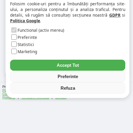
1. Codul postal pe 900077 difera în
Folosim cookie-uri pentru a îmbunătăți performanța site-
funcție de numar?
ului, a personaliza conținutul și a analiza traficul. Pentru
detalii, vă rugăm să consultați secțiunea noastră
GDPR
si
Politica Google
.
2. Pot exista mai multe coduri postale
pe aceeasi strada?
Functional (activ mereu)
Preferinte
Statistici
3. Cum gasesc rapid codul postal
pentru alta strada sau alt oras?
Marketing
Accept Tot
Preferinte
Prin folosirea Chat-ului Privabon, intelegem ca esti de acord cu
Termenii si conditiile
si
Refuza
Politica de confidentialitate
. | Vezi si
Testele
facute
Ce urmeaza
si
Asistenti Virtuali
|
Cod Postal
|
Distante Rutiere
|
Info Trafic
|
Harta Romania
|
Lista Parcări
România
|
Verificare Rovinieta
|
Contact