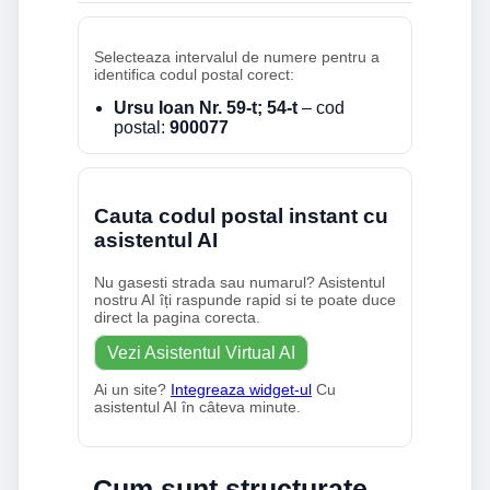
Selecteaza intervalul de numere pentru a
identifica codul postal corect:
Ursu Ioan Nr. 59-t; 54-t
– cod
postal:
900077
Cauta codul postal instant cu
asistentul AI
Nu gasesti strada sau numarul? Asistentul
nostru AI îți raspunde rapid si te poate duce
direct la pagina corecta.
Vezi Asistentul Virtual AI
Ai un site?
Integreaza widget-ul
Cu
asistentul AI în câteva minute.
Cum sunt structurate