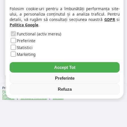
1. Codul postal pe 900055 difera în
Folosim cookie-uri pentru a îmbunătăți performanța site-
funcție de numar?
ului, a personaliza conținutul și a analiza traficul. Pentru
detalii, vă rugăm să consultați secțiunea noastră
GDPR
si
Politica Google
.
2. Pot exista mai multe coduri postale
pe aceeasi strada?
Functional (activ mereu)
Preferinte
Statistici
3. Cum gasesc rapid codul postal
pentru alta strada sau alt oras?
Marketing
Accept Tot
Preferinte
Prin folosirea Chat-ului Privabon, intelegem ca esti de acord cu
Termenii si conditiile
si
Refuza
Politica de confidentialitate
. | Vezi si
Testele
facute
Ce urmeaza
si
Asistenti Virtuali
|
Cod Postal
|
Distante Rutiere
|
Info Trafic
|
Harta Romania
|
Lista Parcări
România
|
Verificare Rovinieta
|
Contact